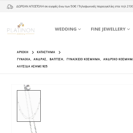
ΔΩΡΕΑΝ ΑΠΟΣΤΟΛΗ
σε αγορές άνω των 50€ ! Τηλεφωνικές παραγγελίες στα τηλ
213
WEDDING
FINE JEWELLERY
ΑΡΧΙΚΉ
ΚΑΤΆΣΤΗΜΑ
ΓΥΝΑΊΚΑ
,
ΆΝΔΡΑΣ
,
ΒΆΠΤΙΣΗ
,
ΓΥΝΑΙΚΕΊΟ ΚΌΣΜΗΜΑ
,
ΑΝΔΡΙΚΌ ΚΌΣΜΗΜ
ΑΛΥΣΊΔΑ ΑΣΉΜΙ 925