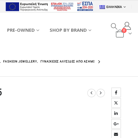
ΕΛΛΗΝΙΚΆ
PRE-OWNED
SHOP BY BRAND
0
,
FASHION JEWELLERY
,
ΓΥΝΑΙΚΕΊΕΣ ΑΛΥΣΊΔΕΣ ΑΠΌ ΑΣΉΜΙ
5