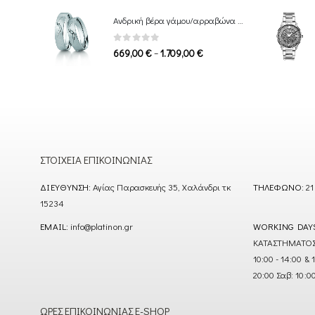
549,00 €
Ανδρική βέρα γάμου/αρραβώνα Breuning
through
1.339,00 €
0
out of 5
Price
–
669,00
€
1.709,00
€
range:
669,00 €
through
1.709,00 €
ΣΤΟΙΧΕΊΑ ΕΠΙΚΟΙΝΩΝΊΑΣ
ΔΙΕΎΘΥΝΣΗ:
Αγίας Παρασκευής 35, Χαλάνδρι τκ
ΤΗΛΈΦΩΝΟ:
21
15234
EMAIL:
info@platinon.gr
WORKING DAY
ΚΑΤΑΣΤΗΜΑΤΟΣ : Δ
10:00 - 14:00 & 
20:00 Σαβ: 10:0
ΏΡΕΣ ΕΠΙΚΟΙΝΩΝΊΑΣ E-SHOP