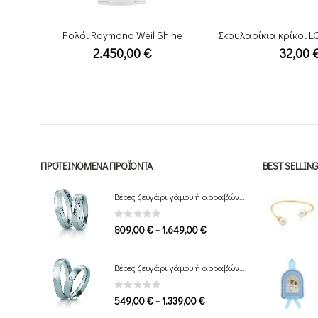
e
Σκουλαρίκια κρίκοι LOTUS Ασήμι 925 LP3385-4/1
32,00
€
24,00
ΠΡΟΤΕΙΝΌΜΕΝΑ ΠΡΟΪΌΝΤΑ
BEST SELLI
Βέρες ζευγάρι γάμου ή αρραβώνα Breuning
0
out of 5
Price
–
809,00
€
1.649,00
€
range:
809,00 €
Βέρες ζευγάρι γάμου ή αρραβώνα Breuning
through
1.649,00 €
0
out of 5
Price
–
549,00
€
1.339,00
€
range: