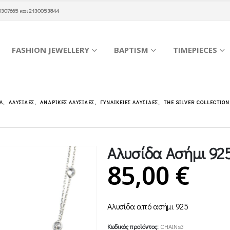
0307665
και
2130053844
FASHION JEWELLERY
BAPTISM
TIMEPIECES
Α
,
ΑΛΥΣΊΔΕΣ
,
ΑΝΔΡΙΚΈΣ ΑΛΥΣΊΔΕΣ
,
ΓΥΝΑΙΚΕΊΕΣ ΑΛΥΣΊΔΕΣ
,
THE SILVER COLLECTION
Αλυσίδα Ασήμι 92
85,00
€
Αλυσίδα από ασήμι 925
Κωδικός προϊόντος:
CHAINs3