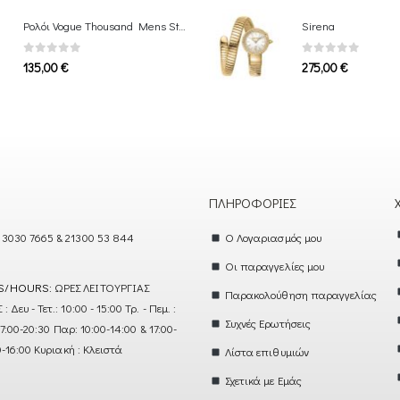
Ρολόι Vogue Thousand Mens Stainless Bracelet
Sirena
0
out of 5
0
out of 5
135,00
€
275,00
€
ΠΛΗΡΟΦΟΡΊΕΣ
 3030 7665 & 21300 53 844
Ο Λογαριασμός μου
Οι παραγγελίες μου
S/HOURS:
ΩΡΕΣ ΛΕΙΤΟΥΡΓΙΑΣ
Παρακολούθηση παραγγελίας
ευ - Τετ.: 10:00 - 15:00 Τρ. - Πεμ. :
Συχνές Ερωτήσεις
17:00-20:30 Παρ: 10:00-14:00 & 17:00-
0-16:00 Κυριακή : Κλειστά
Λίστα επιθυμιών
Σχετικά με Εμάς