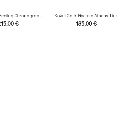
Fivefold Athens Link
Ρολόι Raymond Weil Othello
185,00
€
1.240,00
€