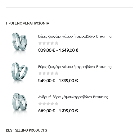
ΠΡΟΤΕΙΝΌΜΕΝΑ ΠΡΟΪΌΝΤΑ
Βέρες ζευγάρι γάμου ή αρραβώνα Breuning
0
out of 5
Price
–
809,00
€
1.649,00
€
range:
809,00 €
Βέρες ζευγάρι γάμου ή αρραβώνα Breuning
through
1.649,00 €
0
out of 5
Price
–
549,00
€
1.339,00
€
range:
549,00 €
Ανδρική βέρα γάμου/αρραβώνα Breuning
through
1.339,00 €
0
out of 5
Price
–
669,00
€
1.709,00
€
range:
669,00 €
through
BEST SELLING PRODUCTS
1.709,00 €