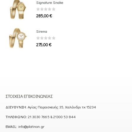
Signature Snake
0
out of 5
285,00
€
Sirena
0
out of 5
275,00
€
ΣΤΟΙΧΕΊΑ ΕΠΙΚΟΙΝΩΝΊΑΣ
ΔΙΕΎΘΥΝΣΗ:
Αγίας Παρασκευής 35, Χαλάνδρι τκ 15234
ΤΗΛΈΦΩΝΟ:
21 3030 7665 & 21300 53 844
EMAIL:
info@platinon.gr