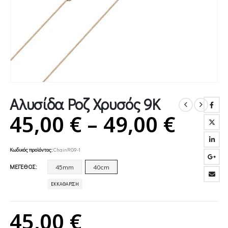
Αλυσίδα Ροζ Χρυσός 9Κ
Price
45,00
€
–
49,00
€
rang
Κωδικός προϊόντος:
ChainRG9-1
45,00
ΜΈΓΕΘΟΣ
45mm
40cm
thro
ΕΚΚΑΘΆΡΙΣΗ
49,00
45,00
€