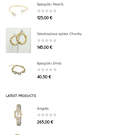
Βραχιόλι Pearls
0
out of 5
125,00
€
Σκουλαρίκια κρίκοι Chunky
0
out of 5
145,00
€
Bραχιόλι Emily
0
out of 5
40,50
€
LATEST PRODUCTS
Angola
0
out of 5
265,00
€