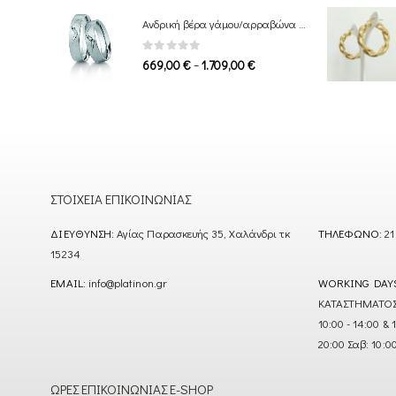
549,00 €
Ανδρική βέρα γάμου/αρραβώνα Breuning
through
1.339,00 €
0
out of 5
Price
–
669,00
€
1.709,00
€
range:
669,00 €
through
1.709,00 €
ΣΤΟΙΧΕΊΑ ΕΠΙΚΟΙΝΩΝΊΑΣ
ΔΙΕΎΘΥΝΣΗ:
Αγίας Παρασκευής 35, Χαλάνδρι τκ
ΤΗΛΈΦΩΝΟ:
21
15234
EMAIL:
info@platinon.gr
WORKING DAY
ΚΑΤΑΣΤΗΜΑΤΟΣ : Δ
10:00 - 14:00 & 
20:00 Σαβ: 10:0
ΏΡΕΣ ΕΠΙΚΟΙΝΩΝΊΑΣ E-SHOP