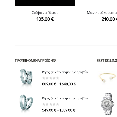
Μανικετόκουμπα Rhombus
Στέφανα Γ
210,00
€
105,00
ΠΡΟΤΕΙΝΌΜΕΝΑ ΠΡΟΪΌΝΤΑ
BEST SELLI
Βέρες ζευγάρι γάμου ή αρραβώνα Breuning
0
out of 5
Price
–
809,00
€
1.649,00
€
range:
809,00 €
Βέρες ζευγάρι γάμου ή αρραβώνα Breuning
through
1.649,00 €
0
out of 5
Price
–
549,00
€
1.339,00
€
range: