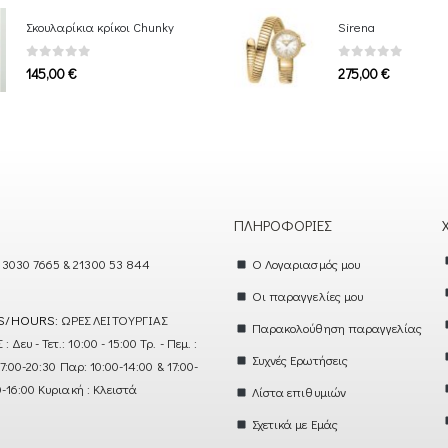
Σκουλαρίκια κρίκοι Chunky
Sirena
0
out of 5
0
out of 5
145,00
€
275,00
€
ΠΛΗΡΟΦΟΡΊΕΣ
 3030 7665 & 21300 53 844
Ο Λογαριασμός μου
Οι παραγγελίες μου
S/HOURS:
ΩΡΕΣ ΛΕΙΤΟΥΡΓΙΑΣ
Παρακολούθηση παραγγελίας
ευ - Τετ.: 10:00 - 15:00 Τρ. - Πεμ. :
Συχνές Ερωτήσεις
17:00-20:30 Παρ: 10:00-14:00 & 17:00-
0-16:00 Κυριακή : Κλειστά
Λίστα επιθυμιών
Σχετικά με Εμάς