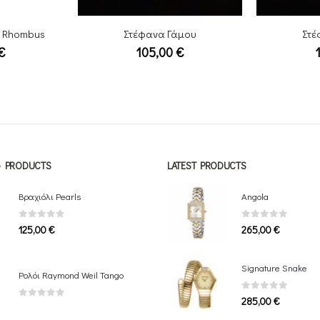
άμου
Στέφανα Γάμου
Στέ
€
120,00
€
NG PRODUCTS
LATEST PRODUCTS
Βραχιόλι Pearls
Angola
0
out of 5
0
out of 5
125,00
€
265,00
€
Signature Snake
Ρολόι Raymond Weil Tango
0
out of 5
285,00
€
0
out of 5