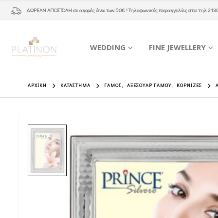
ΔΩΡΕΑΝ ΑΠΟΣΤΟΛΗ
σε αγορές άνω των 50€ ! Τηλεφωνικές παραγγελίες στα τηλ
213
WEDDING
FINE JEWELLERY
ΑΡΧΙΚΉ
ΚΑΤΆΣΤΗΜΑ
ΓΆΜΟΣ
,
ΑΞΕΣΟΥΆΡ ΓΆΜΟΥ
,
ΚΟΡΝΊΖΕΣ