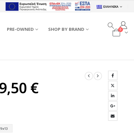
ΕΛΛΗΝΙΚΆ
PRE-OWNED
SHOP BY BRAND
0
Price
9,50
€
range:
23,90 €
9x13