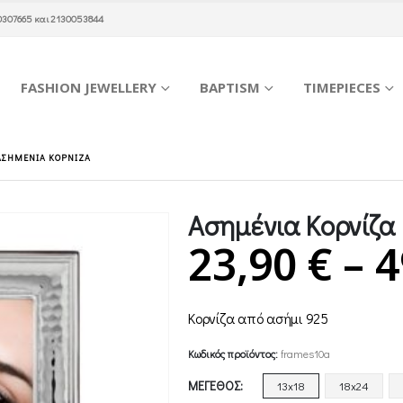
0307665
και
2130053844
FASHION JEWELLERY
BAPTISM
TIMEPIECES
ΑΣΗΜΈΝΙΑ ΚΟΡΝΊΖΑ
Ασημένια Κορνίζα
23,90
€
–
4
Κορνίζα από ασήμι 925
Κωδικός προϊόντος:
frames10a
ΜΈΓΕΘΟΣ
13x18
18x24