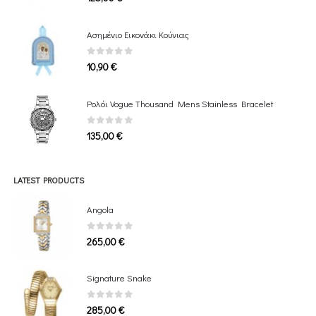
Ασημένιο Εικονάκι Κούνιας
0
out of 5
10,90
€
Ρολόι Vogue Thousand Mens Stainless Bracelet
0
out of 5
135,00
€
LATEST PRODUCTS
Angola
0
out of 5
265,00
€
Signature Snake
0
out of 5
285,00
€