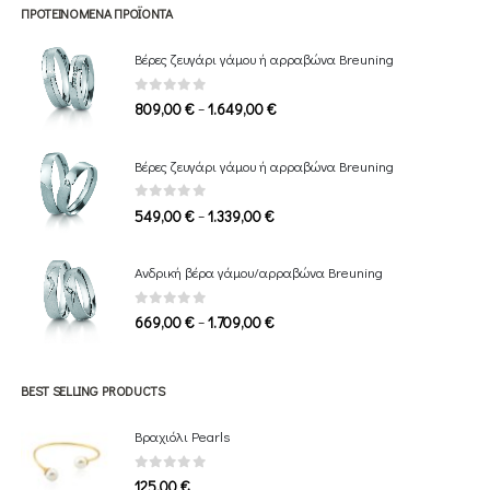
ΠΡΟΤΕΙΝΌΜΕΝΑ ΠΡΟΪΌΝΤΑ
Βέρες ζευγάρι γάμου ή αρραβώνα Breuning
0
out of 5
Price
–
809,00
€
1.649,00
€
range:
809,00 €
Βέρες ζευγάρι γάμου ή αρραβώνα Breuning
through
1.649,00 €
0
out of 5
Price
–
549,00
€
1.339,00
€
range:
549,00 €
Ανδρική βέρα γάμου/αρραβώνα Breuning
through
1.339,00 €
0
out of 5
Price
–
669,00
€
1.709,00
€
range:
669,00 €
through
BEST SELLING PRODUCTS
1.709,00 €
Βραχιόλι Pearls
0
out of 5
125,00
€