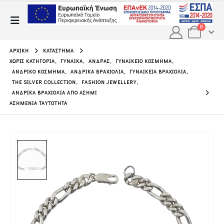
0
ΑΡΧΙΚΉ
ΚΑΤΆΣΤΗΜΑ
ΧΩΡΊΣ ΚΑΤΗΓΟΡΊΑ
,
ΓΥΝΑΊΚΑ
,
ΆΝΔΡΑΣ
,
ΓΥΝΑΙΚΕΊΟ ΚΌΣΜΗΜΑ
,
ΑΝΔΡΙΚΌ ΚΌΣΜΗΜΑ
,
ΑΝΔΡΙΚΆ ΒΡΑΧΙΌΛΙΑ
,
ΓΥΝΑΙΚΕΊΑ ΒΡΑΧΙΌΛΙΑ
,
THE SILVER COLLECTION
,
FASHION JEWELLERY
,
ΑΝΔΡΙΚΆ ΒΡΑΧΙΌΛΙΑ ΑΠΌ ΑΣΉΜΙ
ΑΣΗΜΈΝΙΑ ΤΑΥΤΌΤΗΤΑ