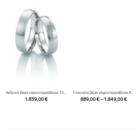
Ανδρική βέρα γάμου/αρραβώνα 333 Gold Breuning
Γυναικεία βέρα γάμου/αρραβώνα Breuning
e
Price
1.859,00
€
889,00
€
–
1.849,00
€
ge:
range
,00 €
889,0
ough
throu
39,00 €
1.849