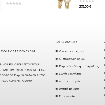
0
out of 5
275,00
€
0
out of 5
ΠΛΗΡΟΦΟΡΊΕΣ
 3030 7665 & 21300 53 844
Ο Λογαριασμός μου
Οι παραγγελίες μου
S/HOURS:
ΩΡΕΣ ΛΕΙΤΟΥΡΓΙΑΣ
Παρακολούθηση παραγγελίας
ευ - Τετ.: 10:00 - 15:00 Τρ. - Πεμ. :
Συχνές Ερωτήσεις
17:00-20:30 Παρ: 10:00-14:00 & 17:00-
0-16:00 Κυριακή : Κλειστά
Λίστα επιθυμιών
Σχετικά με Εμάς
Επικοινωνία