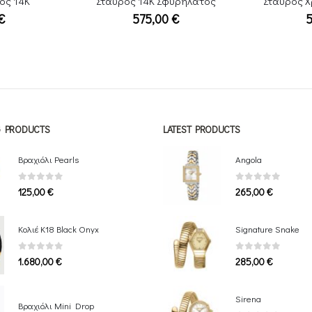
ός 14Κ
Σταυρός 14Κ Σφυρήλατος
Σταυρός Χ
€
575,00
€
NG PRODUCTS
LATEST PRODUCTS
Βραχιόλι Pearls
Angola
0
out of 5
0
out of 5
125,00
€
265,00
€
Κολιέ Κ18 Black Onyx
Signature Snake
0
out of 5
0
out of 5
1.680,00
€
285,00
€
Sirena
Βραχιόλι Mini Drop