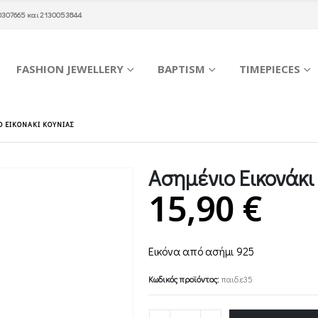
0307665
και
2130053844
FASHION JEWELLERY
BAPTISM
TIMEPIECES
 ΕΙΚΟΝΆΚΙ ΚΟΎΝΙΑΣ
Ασημένιο Εικονάκι
15,90
€
Εικόνα από ασήμι 925
Κωδικός προϊόντος:
παιδ.ε35