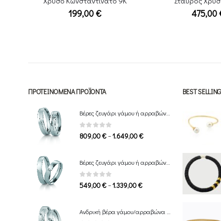
Χρυσό Κωνσταντινάτο 9Κ
Σταυρός Χρυσ
199,00
€
475,00
ΠΡΟΤΕΙΝΌΜΕΝΑ ΠΡΟΪΌΝΤΑ
BEST SELLI
Βέρες ζευγάρι γάμου ή αρραβώνα Breuning
0
out of 5
Price
–
809,00
€
1.649,00
€
range:
809,00 €
Βέρες ζευγάρι γάμου ή αρραβώνα Breuning
through
1.649,00 €
0
out of 5
Price
–
549,00
€
1.339,00
€
range:
549,00 €
Ανδρική βέρα γάμου/αρραβώνα Breuning
through