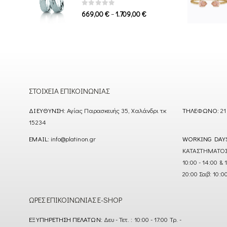
1.339,00 €
0
out of 5
Price
–
669,00
€
1.709,00
€
range:
669,00 €
through
1.709,00 €
ΣΤΟΙΧΕΊΑ ΕΠΙΚΟΙΝΩΝΊΑΣ
ΔΙΕΎΘΥΝΣΗ:
Αγίας Παρασκευής 35, Χαλάνδρι τκ
ΤΗΛΈΦΩΝΟ:
21
15234
EMAIL:
info@platinon.gr
WORKING DAY
ΚΑΤΑΣΤΗΜΑΤΟΣ : Δ
10:00 - 14:00 & 
20:00 Σαβ: 10:0
ΏΡΕΣ ΕΠΙΚΟΙΝΩΝΊΑΣ E-SHOP
ΕΞΥΠΗΡΈΤΗΣΗ ΠΕΛΑΤΏΝ:
Δευ - Τετ. : 10:00 - 17:00 Τρ. -