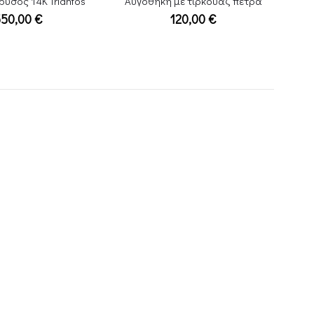
ρυσός 14Κ Triantos
Αυγοθήκη με τιρκουάζ πέτρα
550,00
€
120,00
€