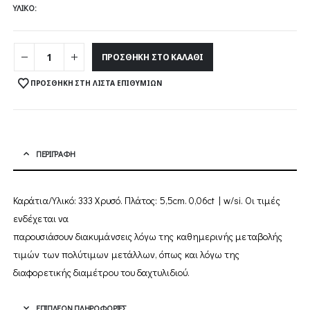
2
ΥΛΙΚΌ
ΠΡΟΣΘΉΚΗ ΣΤΟ ΚΑΛΆΘΙ
ΠΡΟΣΘΉΚΗ ΣΤΗ ΛΊΣΤΑ ΕΠΙΘΥΜΙΏΝ
ΠΕΡΙΓΡΑΦΉ
Καράτια/Υλικό: 333 Χρυσό. Πλάτος: 5,5cm. 0,06ct | w/si. Οι τιµές
ενδέχεται να
παρουσιάσουν διακυµάνσεις λόγω της καθηµερινής µεταβολής
τιµών των πολύτιµων µετάλλων, όπως και λόγω της
διαφορετικής διαµέτρου του δαχτυλιδιού.
ΕΠΙΠΛΈΟΝ ΠΛΗΡΟΦΟΡΊΕΣ