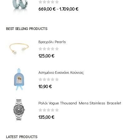
1.339,00 €
0
out of 5
Price
–
669,00
€
1.709,00
€
range:
669,00 €
through
BEST SELLING PRODUCTS
1.709,00 €
Βραχιόλι Pearls
0
out of 5
125,00
€
Ασημένιο Εικονάκι Κούνιας
0
out of 5
10,90
€
Ρολόι Vogue Thousand Mens Stainless Bracelet
0
out of 5
135,00
€
LATEST PRODUCTS