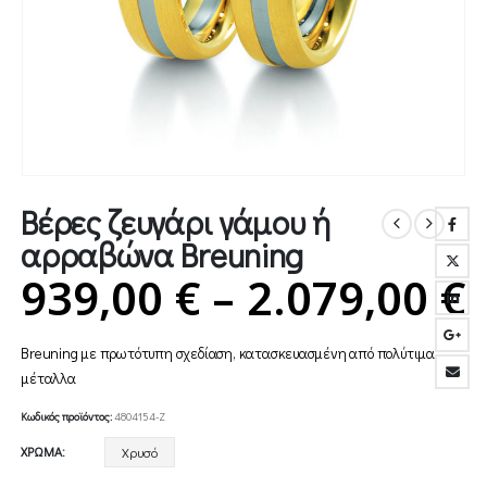
Βέρες ζευγάρι γάμου ή
αρραβώνα Breuning
P
939,00
€
–
2.079,00
€
Breuning με πρωτότυπη σχεδίαση, κατασκευασμένη από πολύτιμα
9
μέταλλα
Κωδικός προϊόντος:
4804154-Z
ΧΡΏΜΑ
Χρυσό