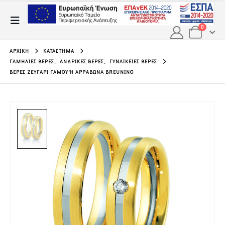
0
ΑΡΧΙΚΉ
ΚΑΤΆΣΤΗΜΑ
ΓΑΜΉΛΙΕΣ ΒΈΡΕΣ
,
ΑΝΔΡΙΚΈΣ ΒΈΡΕΣ
,
ΓΥΝΑΙΚΕΊΕΣ ΒΈΡΕΣ
ΒΈΡΕΣ ΖΕΥΓΆΡΙ ΓΆΜΟΥ Ή ΑΡΡΑΒΏΝΑ BREUNING