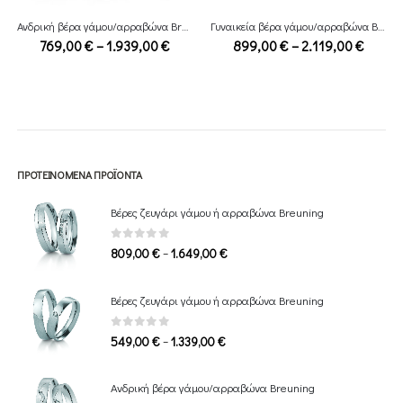
Ανδρική βέρα γάμου/αρραβώνα Breuning
Γυναικεία βέρα γάμου/αρραβώνα Breuning
ce
Price
Price
769,00
€
–
1.939,00
€
899,00
€
–
2.119,00
€
ge:
range:
range:
,00 €
769,00 €
899,0
ough
through
throu
89,00 €
1.939,00 €
2.119,
ΠΡΟΤΕΙΝΌΜΕΝΑ ΠΡΟΪΌΝΤΑ
Βέρες ζευγάρι γάμου ή αρραβώνα Breuning
0
out of 5
Price
–
809,00
€
1.649,00
€
range:
809,00 €
Βέρες ζευγάρι γάμου ή αρραβώνα Breuning
through
1.649,00 €
0
out of 5
Price
–
549,00
€
1.339,00
€
range:
549,00 €
Ανδρική βέρα γάμου/αρραβώνα Breuning
through