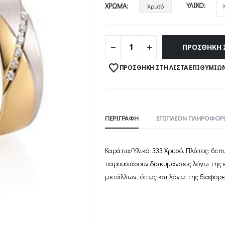
ΥΛΙΚΌ
ΧΡΏΜΑ
Χρυσό
ΠΡΟΣΘΉΚΗ 
ΠΡΟΣΘΉΚΗ ΣΤΗ ΛΊΣΤΑ ΕΠΙΘΥΜΙΏ
ΠΕΡΙΓΡΑΦΉ
ΕΠΙΠΛΈΟΝ ΠΛΗΡΟΦΟΡΊ
Καράτια/Υλικό: 333 Χρυσό. Πλάτος: 6cm.
παρουσιάσουν διακυµάνσεις λόγω της
µετάλλων, όπως και λόγω της διαφορετ