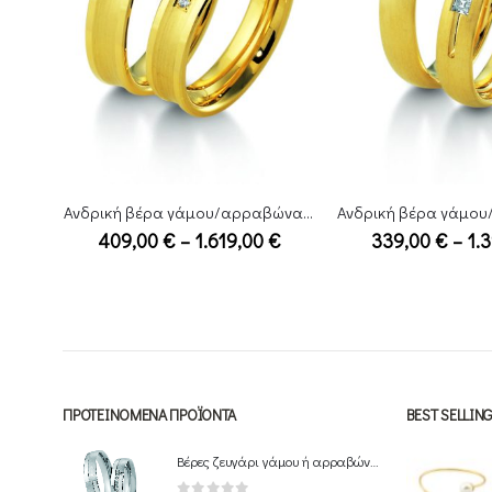
Ανδρική βέρα γάμου/αρραβώνα Breuning
Ανδρική βέρα γάμου/αρραβώνα Breuning
Price
Price
€
339,00
€
–
1.399,00
€
839,00
€
–
2.
range:
range:
409,00 €
339,00 €
through
through
1.619,00 €
1.399,00 €
ΠΡΟΤΕΙΝΌΜΕΝΑ ΠΡΟΪΌΝΤΑ
BEST SELLI
Βέρες ζευγάρι γάμου ή αρραβώνα Breuning