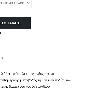
throug
2.169,00
ΣΤΟ ΚΑΛΆΘΙ
Ν
ΕΣ
 0,06ct | w/si. Οι τιµές ενδέχεται να
 καθηµερινής µεταβολής τιµών των πολύτιµων
ικής διαµέτρου του δαχτυλιδιού.