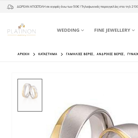
ΔΩΡΕΑΝ ΑΠΟΣΤΟΛΗ
σε αγορές άνω των 50€ ! Τηλεφωνικές παραγγελίες στα τηλ
213
WEDDING
FINE JEWELLERY
ΑΡΧΙΚΉ
ΚΑΤΆΣΤΗΜΑ
ΓΑΜΉΛΙΕΣ ΒΈΡΕΣ
,
ΑΝΔΡΙΚΈΣ ΒΈΡΕΣ
,
ΓΥΝΑΙ