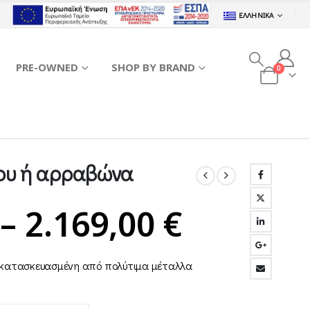
ΕΛΛΗΝΙΚΆ
PRE-OWNED
SHOP BY BRAND
0
μου ή αρραβώνα
Price
–
2.169,00
€
range:
, κατασκευασμένη από πολύτιμα μέταλλα
1.179,00