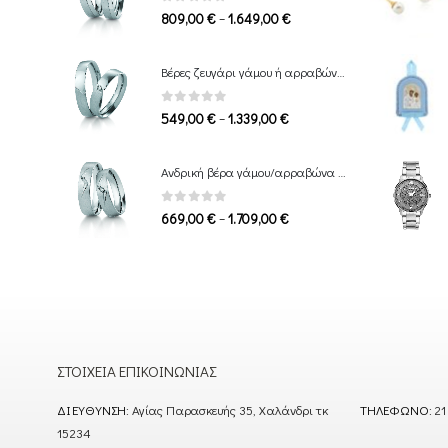
0
out of 5
Price
–
809,00
€
1.649,00
€
range:
809,00 €
Βέρες ζευγάρι γάμου ή αρραβώνα Breuning
through
1.649,00 €
0
out of 5
Price
–
549,00
€
1.339,00
€
range:
549,00 €
Ανδρική βέρα γάμου/αρραβώνα Breuning
through
1.339,00 €
0
out of 5
Price
–
669,00
€
1.709,00
€
range:
669,00 €
through
1.709,00 €
ΣΤΟΙΧΕΊΑ ΕΠΙΚΟΙΝΩΝΊΑΣ
ΔΙΕΎΘΥΝΣΗ:
Αγίας Παρασκευής 35, Χαλάνδρι τκ
ΤΗΛΈΦΩΝΟ:
21
15234