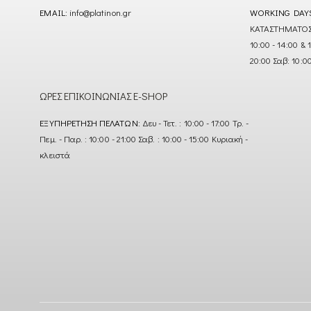
EMAIL:
info@platinon.gr
WORKING DAY
ΚΑΤΑΣΤΗΜΑΤΟΣ : Δ
10:00 - 14:00 & 
20:00 Σαβ: 10:0
ΏΡΕΣ ΕΠΙΚΟΙΝΩΝΊΑΣ E-SHOP
ΕΞΥΠΗΡΈΤΗΣΗ ΠΕΛΑΤΏΝ:
Δευ - Τετ. : 10:00 - 17:00 Τρ. -
Πεμ. - Παρ. : 10:00 - 21:00 Σαβ. : 10:00 - 15:00 Κυριακή -
κλειστά