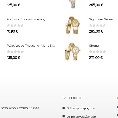
0
out of 5
0
out of 5
125,00
€
265,00
€
Ασημένιο Εικονάκι Κούνιας
Signature Snake
0
out of 5
0
out of 5
10,90
€
285,00
€
Ρολόι Vogue Thousand Mens Stainless Bracelet
Sirena
0
out of 5
0
out of 5
135,00
€
275,00
€
ΠΛΗΡΟΦΟΡΊΕΣ
 3030 7665 & 21300 53 844
Ο Λογαριασμός μου
Οι παραγγελίες μου