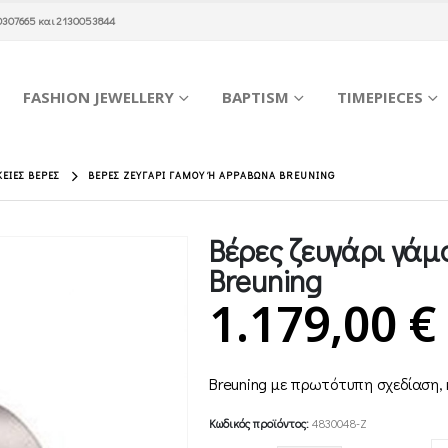
0307665
και
2130053844
FASHION JEWELLERY
BAPTISM
TIMEPIECES
ΚΕΊΕΣ ΒΈΡΕΣ
ΒΈΡΕΣ ΖΕΥΓΆΡΙ ΓΆΜΟΥ Ή ΑΡΡΑΒΏΝΑ BREUNING
Βέρες ζευγάρι γά
Breuning
1.179,00
€
Breuning με πρωτότυπη σχεδίαση
Κωδικός προϊόντος:
4830048-Z