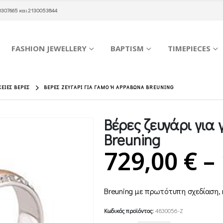
0307665
και
2130053844
FASHION JEWELLERY
BAPTISM
TIMEPIECES
ΚΕΊΕΣ ΒΈΡΕΣ
ΒΈΡΕΣ ΖΕΥΓΆΡΙ ΓΙΑ ΓΆΜΟ Ή ΑΡΡΑΒΏΝΑ BREUNING
Βέρες ζευγάρι γι
Breuning
729,00
€
–
Breuning με πρωτότυπη σχεδίαση
Κωδικός προϊόντος:
4830056-Z