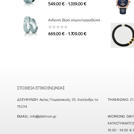
0
out of 5
Price
–
549,00
€
1.339,00
€
range:
549,00 €
Ανδρική βέρα γάμου/αρραβώνα Breuning
through
1.339,00 €
0
out of 5
Price
–
669,00
€
1.709,00
€
range:
669,00 €
through
1.709,00 €
ΣΤΟΙΧΕΊΑ ΕΠΙΚΟΙΝΩΝΊΑΣ
ΔΙΕΎΘΥΝΣΗ:
Αγίας Παρασκευής 35, Χαλάνδρι τκ
ΤΗΛΈΦΩΝΟ:
21
15234
EMAIL:
info@platinon.gr
WORKING DAY
ΚΑΤΑΣΤΗΜΑΤΟΣ : Δ
10:00 - 14:00 & 