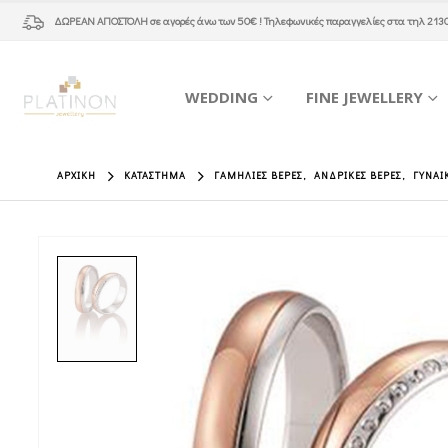
ΔΩΡΕΑΝ ΑΠΟΣΤΟΛΗ
σε αγορές άνω των 50€ ! Τηλεφωνικές παραγγελίες στα τηλ
213
WEDDING
FINE JEWELLERY
ΑΡΧΙΚΉ
ΚΑΤΆΣΤΗΜΑ
ΓΑΜΉΛΙΕΣ ΒΈΡΕΣ
,
ΑΝΔΡΙΚΈΣ ΒΈΡΕΣ
,
ΓΥΝΑΙ