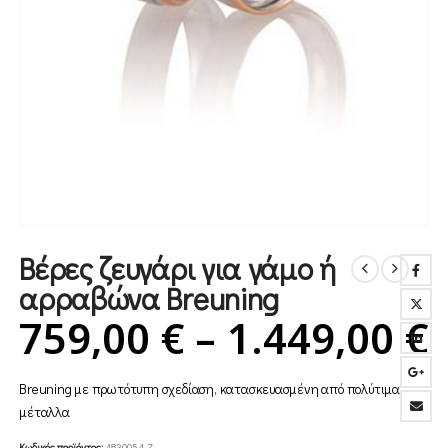
Βέρες ζευγάρι για γάμο ή
αρραβώνα Breuning
P
759,00
€
–
1.449,00
€
Breuning με πρωτότυπη σχεδίαση, κατασκευασμένη από πολύτιμα
7
μέταλλα
Κωδικός προϊόντος:
4830054-Z