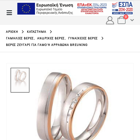
0
ΑΡΧΙΚΉ
ΚΑΤΆΣΤΗΜΑ
ΓΑΜΉΛΙΕΣ ΒΈΡΕΣ
,
ΑΝΔΡΙΚΈΣ ΒΈΡΕΣ
,
ΓΥΝΑΙΚΕΊΕΣ ΒΈΡΕΣ
ΒΈΡΕΣ ΖΕΥΓΆΡΙ ΓΙΑ ΓΆΜΟ Ή ΑΡΡΑΒΏΝΑ BREUNING