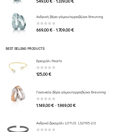
Price
–
549,00
€
1.339,00
€
range:
549,00 €
Ανδρική βέρα γάμου/αρραβώνα Breuning
through
1.339,00 €
0
out of 5
Price
–
669,00
€
1.709,00
€
range:
669,00 €
through
BEST SELLING PRODUCTS
1.709,00 €
Βραχιόλι Pearls
0
out of 5
125,00
€
Γυναικεία βέρα γάμου/αρραβώνα Breuning
0
out of 5
Price
–
1.149,00
€
1.969,00
€
range:
1.149,00 €
Ανδρικό βραχιόλι LOTUS LS2195-2/2
through
1.969,00 €