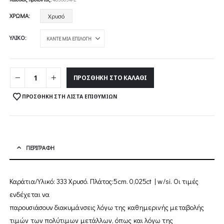
ΧΡΏΜΑ
Χρυσό
1
ΥΛΙΚΌ
ΠΡΟΣΘΉΚΗ ΣΤΟ ΚΑΛΆΘΙ
ΠΡΟΣΘΉΚΗ ΣΤΗ ΛΊΣΤΑ ΕΠΙΘΥΜΙΏΝ
ΠΕΡΙΓΡΑΦΉ
Καράτια/Υλικό: 333 Χρυσό. Πλάτος:5cm. 0,025ct | w/si. Οι τιµές
ενδέχεται να
παρουσιάσουν διακυµάνσεις λόγω της καθηµερινής µεταβολής
τιµών των πολύτιµων µετάλλων, όπως και λόγω της