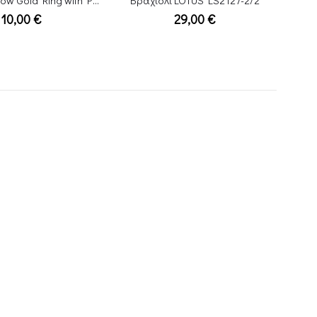
 LOTUS LS2127-2/2
Ρολόι Raymond Weil Shine
29,00
€
3.190,00
€