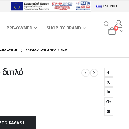
ΕΛΛΗΝΙΚΆ
PRE-OWNED
SHOP BY BRAND
0
 ΑΠΌ ΑΣΉΜΙ
ΒΡΑΧΙΌΛΙ ΑΣΗΜΈΝΙΟ ΔΙΠΛΌ
 διπλό
ΣΤΟ ΚΑΛΆΘΙ