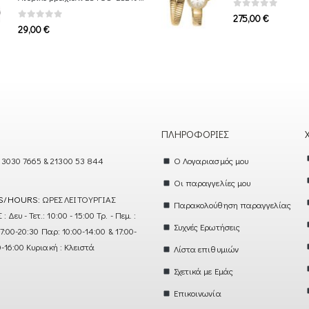
1.969,00 €
0
out of 5
275,00
€
0
out of 5
29,00
€
ΠΛΗΡΟΦΟΡΊΕΣ
 3030 7665 & 21300 53 844
Ο Λογαριασμός μου
Οι παραγγελίες μου
S/HOURS:
ΩΡΕΣ ΛΕΙΤΟΥΡΓΙΑΣ
Παρακολούθηση παραγγελίας
ευ - Τετ.: 10:00 - 15:00 Τρ. - Πεμ. :
Συχνές Ερωτήσεις
17:00-20:30 Παρ: 10:00-14:00 & 17:00-
0-16:00 Κυριακή : Κλειστά
Λίστα επιθυμιών
Σχετικά με Εμάς
Επικοινωνία