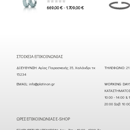
1.339,00 €
0
out of 5
Price
–
669,00
€
1.709,00
€
range:
669,00 €
through
1.709,00 €
ΣΤΟΙΧΕΊΑ ΕΠΙΚΟΙΝΩΝΊΑΣ
ΔΙΕΎΘΥΝΣΗ:
Αγίας Παρασκευής 35, Χαλάνδρι τκ
ΤΗΛΈΦΩΝΟ:
21
15234
EMAIL:
info@platinon.gr
WORKING DAY
ΚΑΤΑΣΤΗΜΑΤΟΣ : Δ
10:00 - 14:00 & 
20:00 Σαβ: 10:0
ΏΡΕΣ ΕΠΙΚΟΙΝΩΝΊΑΣ E-SHOP
ΕΞΥΠΗΡΈΤΗΣΗ ΠΕΛΑΤΏΝ:
Δευ - Τετ. : 10:00 - 17:00 Τρ. -