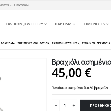
0307665
και
2130053844
FASHION JEWELLERY
BAPTISM
TIMEPIECES
Α ΒΡΑΧΙΌΛΙΑ
,
THE SILVER COLLECTION
,
FASHION JEWELLERY
,
ΓΥΝΑΙΚΕΊΑ ΒΡΑΧΙΌΛΙΑ
Βραχιόλι ασημένιο
45,00
€
Γυναίκειο ασημένιο διπλό βραχιόλι
ΠΡΟΣΘΉΚΗ 