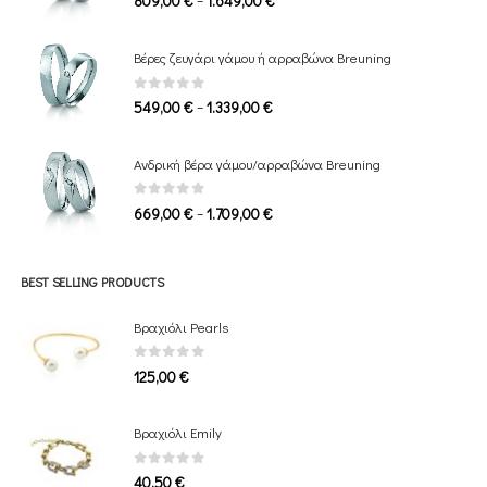
range:
809,00 €
Βέρες ζευγάρι γάμου ή αρραβώνα Breuning
through
1.649,00 €
0
out of 5
Price
–
549,00
€
1.339,00
€
range:
549,00 €
Ανδρική βέρα γάμου/αρραβώνα Breuning
through
1.339,00 €
0
out of 5
Price
–
669,00
€
1.709,00
€
range:
669,00 €
through
BEST SELLING PRODUCTS
1.709,00 €
Βραχιόλι Pearls
0
out of 5
125,00
€
Bραχιόλι Emily
0
out of 5
40,50
€