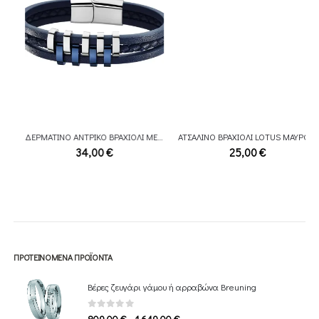
ΔΕΡΜΑΤΙΝΟ ΑΝΤΡΙΚΟ ΒΡΑΧΙΟΛΙ ΜΕ ΑΤΣΑΛΙΝΗ ΛΕΠΤΟΜΕΡΕΙΑ LS1838-2/2
ΑΤΣΑΛΙΝΟ ΒΡΑΧΙΟΛΙ LOTUS ΜΑΥΡΟ LS2366-2/3
34,00
€
25,00
€
ΠΡΟΤΕΙΝΌΜΕΝΑ ΠΡΟΪΌΝΤΑ
Βέρες ζευγάρι γάμου ή αρραβώνα Breuning
0
out of 5
Price
–
809,00
€
1.649,00
€