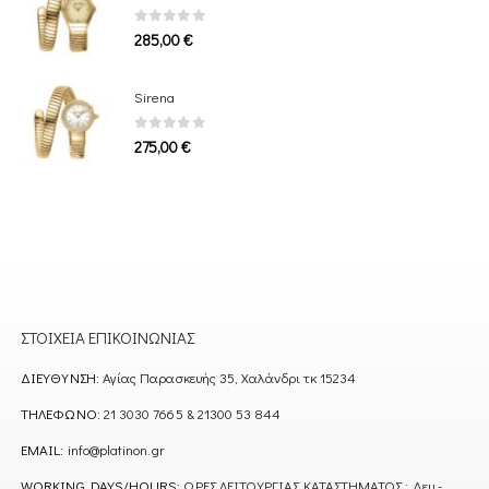
0
out of 5
285,00
€
Sirena
0
out of 5
275,00
€
ΣΤΟΙΧΕΊΑ ΕΠΙΚΟΙΝΩΝΊΑΣ
ΔΙΕΎΘΥΝΣΗ:
Αγίας Παρασκευής 35, Χαλάνδρι τκ 15234
ΤΗΛΈΦΩΝΟ:
21 3030 7665 & 21300 53 844
EMAIL:
info@platinon.gr
WORKING DAYS/HOURS:
ΩΡΕΣ ΛΕΙΤΟΥΡΓΙΑΣ ΚΑΤΑΣΤΗΜΑΤΟΣ : Δευ -