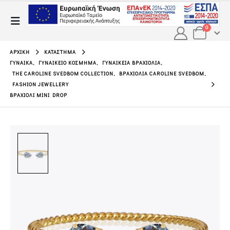
0
ΑΡΧΙΚΉ
ΚΑΤΆΣΤΗΜΑ
ΓΥΝΑΊΚΑ
,
ΓΥΝΑΙΚΕΊΟ ΚΌΣΜΗΜΑ
,
ΓΥΝΑΙΚΕΊΑ ΒΡΑΧΙΌΛΙΑ
,
THE CAROLINE SVEDBOM COLLECTION
,
ΒΡΑΧΙΌΛΙΑ CAROLINE SVEDBOM
,
FASHION JEWELLERY
ΒΡΑΧΙΌΛΙ MINI DROP