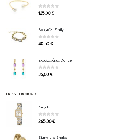
0
out of 5
125,00
€
Bραχιόλι Emily
0
out of 5
40,50
€
Σκουλαρίκια Dance
0
out of 5
35,00
€
LATEST PRODUCTS
Angola
0
out of 5
265,00
€
Signature Snake