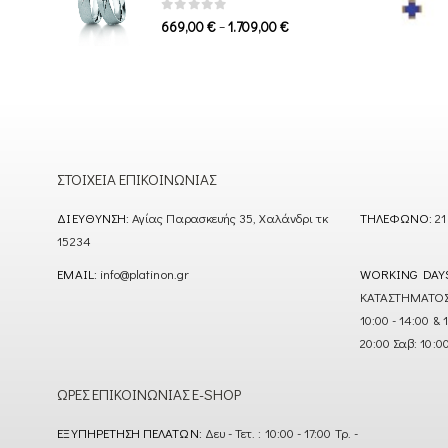
1.339,00 €
0
out of 5
Price
–
669,00
€
1.709,00
€
range:
669,00 €
through
1.709,00 €
ΣΤΟΙΧΕΊΑ ΕΠΙΚΟΙΝΩΝΊΑΣ
ΔΙΕΎΘΥΝΣΗ:
Αγίας Παρασκευής 35, Χαλάνδρι τκ
ΤΗΛΈΦΩΝΟ:
21
15234
EMAIL:
info@platinon.gr
WORKING DAY
ΚΑΤΑΣΤΗΜΑΤΟΣ : Δ
10:00 - 14:00 & 
20:00 Σαβ: 10:0
ΏΡΕΣ ΕΠΙΚΟΙΝΩΝΊΑΣ E-SHOP
ΕΞΥΠΗΡΈΤΗΣΗ ΠΕΛΑΤΏΝ:
Δευ - Τετ. : 10:00 - 17:00 Τρ. -