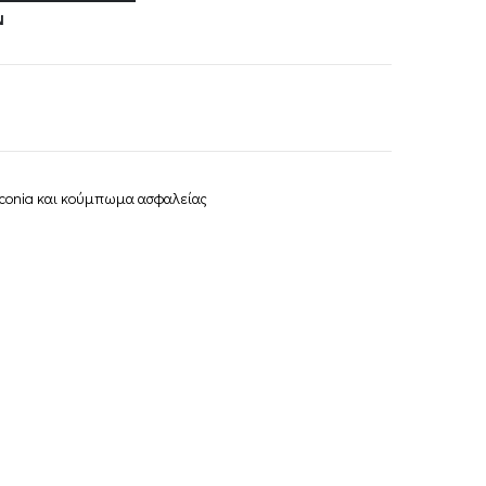
Ν
rconia και κούμπωμα ασφαλείας