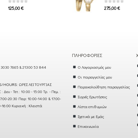
0
out of 5
0
out of 5
125,00
€
275,00
€
ΠΛΗΡΟΦΟΡΊΕΣ
 3030 7665 & 21300 53 844
Ο Λογαριασμός μου
Οι παραγγελίες μου
S/HOURS:
ΩΡΕΣ ΛΕΙΤΟΥΡΓΙΑΣ
Παρακολούθηση παραγγελίας
ευ - Τετ.: 10:00 - 15:00 Τρ. - Πεμ. :
Συχνές Ερωτήσεις
17:00-20:30 Παρ: 10:00-14:00 & 17:00-
0-16:00 Κυριακή : Κλειστά
Λίστα επιθυμιών
Σχετικά με Εμάς
Επικοινωνία