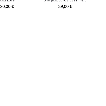
Βραχιόλι LOTUS LS2111-2/3
Σκουλαρίκια Snake
39,00
€
145,00
€