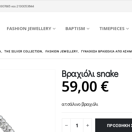
0307665
και
2130053844
FASHION JEWELLERY
BAPTISM
TIMEPIECES
Α
,
THE SILVER COLLECTION
,
FASHION JEWELLERY
,
ΓΥΝΑΙΚΕΊΑ ΒΡΑΧΙΌΛΙΑ ΑΠΌ ΑΣΉΜ
Βραχιόλι snake
59,00
€
ατσάλινο βραχιόλι
ΠΡΟΣΘΉΚΗ 