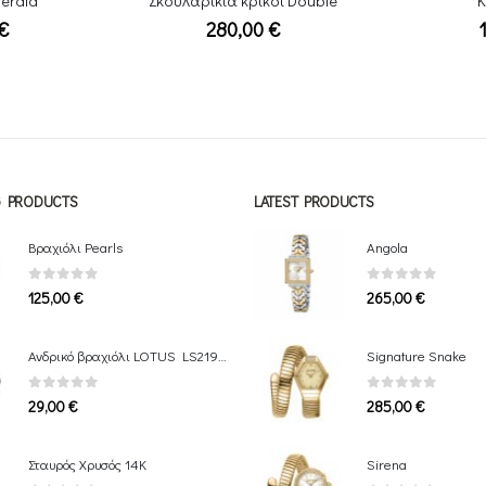
ίκια κρίκοι Double
Κολιέ Love
280,00
€
120,00
€
NG PRODUCTS
LATEST PRODUCTS
Βραχιόλι Pearls
Angola
0
out of 5
0
out of 5
125,00
€
265,00
€
Ανδρικό βραχιόλι LOTUS LS2195-2/2
Signature Snake
0
out of 5
0
out of 5
29,00
€
285,00
€
Σταυρός Χρυσός 14Κ
Sirena