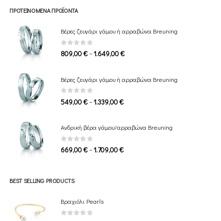
ΠΡΟΤΕΙΝΌΜΕΝΑ ΠΡΟΪΌΝΤΑ
Βέρες ζευγάρι γάμου ή αρραβώνα Breuning
0
out of 5
Price
–
809,00
€
1.649,00
€
range:
809,00 €
Βέρες ζευγάρι γάμου ή αρραβώνα Breuning
through
1.649,00 €
0
out of 5
Price
–
549,00
€
1.339,00
€
range:
549,00 €
Ανδρική βέρα γάμου/αρραβώνα Breuning
through
1.339,00 €
0
out of 5
Price
–
669,00
€
1.709,00
€
range:
669,00 €
through
BEST SELLING PRODUCTS
1.709,00 €
Βραχιόλι Pearls
0
out of 5