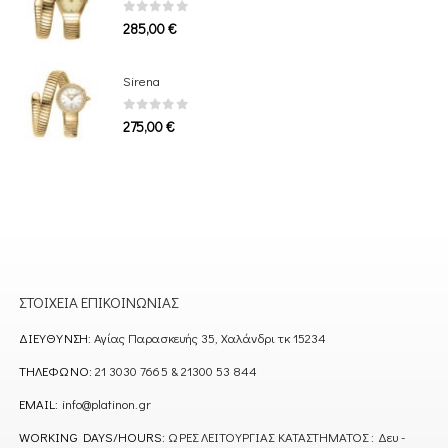
0
out of 5
285,00
€
Sirena
0
out of 5
275,00
€
ΣΤΟΙΧΕΊΑ ΕΠΙΚΟΙΝΩΝΊΑΣ
ΔΙΕΎΘΥΝΣΗ:
Αγίας Παρασκευής 35, Χαλάνδρι τκ 15234
ΤΗΛΈΦΩΝΟ:
21 3030 7665 & 21300 53 844
EMAIL:
info@platinon.gr
WORKING DAYS/HOURS:
ΩΡΕΣ ΛΕΙΤΟΥΡΓΙΑΣ ΚΑΤΑΣΤΗΜΑΤΟΣ : Δευ -