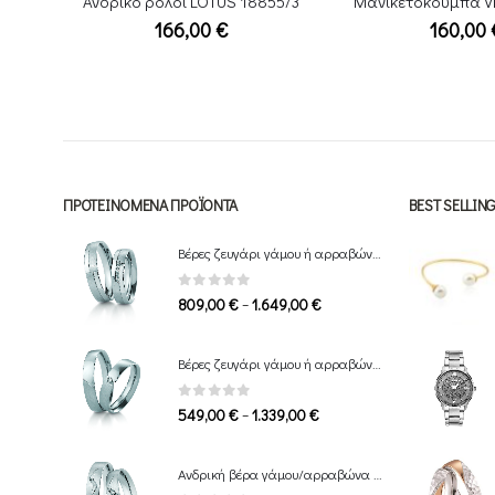
5/3
Μανικετόκουμπα Vintage Silver
160,00
€
145,00
ΠΡΟΤΕΙΝΌΜΕΝΑ ΠΡΟΪΌΝΤΑ
BEST SELLI
Βέρες ζευγάρι γάμου ή αρραβώνα Breuning
0
out of 5
Price
–
809,00
€
1.649,00
€
range:
809,00 €
Βέρες ζευγάρι γάμου ή αρραβώνα Breuning
through
1.649,00 €
0
out of 5
Price
–
549,00
€
1.339,00
€
range:
549,00 €
Ανδρική βέρα γάμου/αρραβώνα Breuning
through