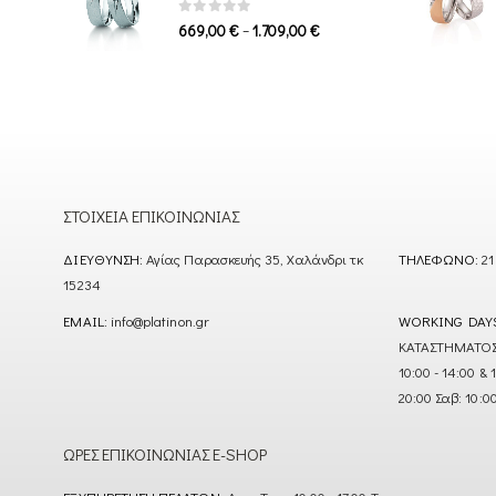
1.339,00 €
0
out of 5
Price
–
669,00
€
1.709,00
€
range:
669,00 €
through
1.709,00 €
ΣΤΟΙΧΕΊΑ ΕΠΙΚΟΙΝΩΝΊΑΣ
ΔΙΕΎΘΥΝΣΗ:
Αγίας Παρασκευής 35, Χαλάνδρι τκ
ΤΗΛΈΦΩΝΟ:
21
15234
EMAIL:
info@platinon.gr
WORKING DAY
ΚΑΤΑΣΤΗΜΑΤΟΣ : Δ
10:00 - 14:00 & 
20:00 Σαβ: 10:0
ΏΡΕΣ ΕΠΙΚΟΙΝΩΝΊΑΣ E-SHOP