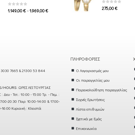
0
out of 5
275,00
€
0
out of 5
Price
–
1.149,00
€
1.969,00
€
range:
1.149,00 €
through
1.969,00 €
ΠΛΗΡΟΦΟΡΊΕΣ
 3030 7665 & 21300 53 844
Ο Λογαριασμός μου
Οι παραγγελίες μου
S/HOURS:
ΩΡΕΣ ΛΕΙΤΟΥΡΓΙΑΣ
Παρακολούθηση παραγγελίας
ευ - Τετ.: 10:00 - 15:00 Τρ. - Πεμ. :
Συχνές Ερωτήσεις
17:00-20:30 Παρ: 10:00-14:00 & 17:00-
0-16:00 Κυριακή : Κλειστά
Λίστα επιθυμιών
Σχετικά με Εμάς
Επικοινωνία