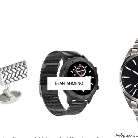
ΈΝΟ
Ανδρικό ρολόι LOTUS 18684/3