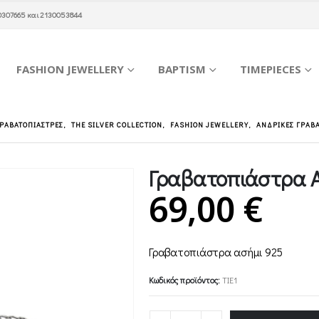
0307665
και
2130053844
FASHION JEWELLERY
BAPTISM
TIMEPIECES
ΓΡΑΒΑΤΟΠΙΆΣΤΡΕΣ
,
THE SILVER COLLECTION
,
FASHION JEWELLERY
,
ΑΝΔΡΙΚΈΣ ΓΡΑΒ
Γραβατοπιάστρα 
69,00
€
Γραβατοπιάστρα ασήμι 925
Κωδικός προϊόντος:
TIE1