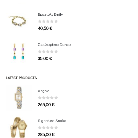
Bραχιόλι Emily
0
out of 5
40,50
€
Σκουλαρίκια Dance
0
out of 5
35,00
€
LATEST PRODUCTS
Angola
0
out of 5
265,00
€
Signature Snake
0
out of 5
285,00
€