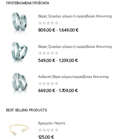
ΠΡΟΤΕΙΝΌΜΕΝΑ ΠΡΟΪΌΝΤΑ
Βέρες ζευγάρι γάμου ή αρραβώνα Breuning
0
out of 5
Price
–
809,00
€
1.649,00
€
range:
809,00 €
Βέρες ζευγάρι γάμου ή αρραβώνα Breuning
through
1.649,00 €
0
out of 5
Price
–
549,00
€
1.339,00
€
range:
549,00 €
Ανδρική βέρα γάμου/αρραβώνα Breuning
through
1.339,00 €
0
out of 5
Price
–
669,00
€
1.709,00
€
range:
669,00 €
through
BEST SELLING PRODUCTS
1.709,00 €
Βραχιόλι Pearls
0
out of 5
125,00
€