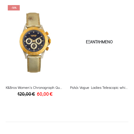
-50%
ΕΞΑΝΤΛΗΜΈΝΟ
K&Bros Women’s Chronograph Quartz Watch with Leather Strap 9533-4-600
Ρολόι Vogue Ladies Telescopic white leather strap
Original
Η
120,00
€
60,00
€
price
τρέχουσα
was:
τιμή
120,00 €.
είναι:
60,00 €.