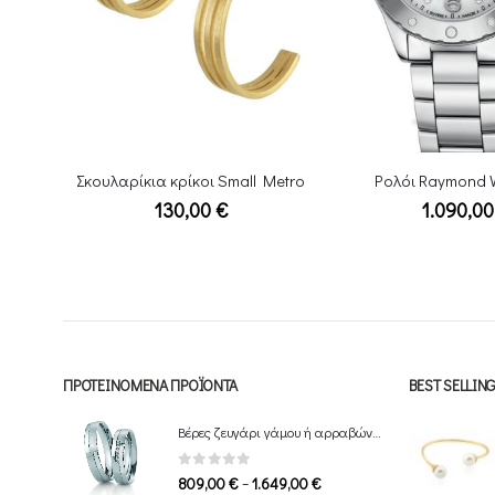
etro
Ρολόι Raymond Weil Spirit
Βραχιόλι Gold
1.090,00
€
200,00
ΠΡΟΤΕΙΝΌΜΕΝΑ ΠΡΟΪΌΝΤΑ
BEST SELLI
Βέρες ζευγάρι γάμου ή αρραβώνα Breuning
0
out of 5
Price
–
809,00
€
1.649,00
€