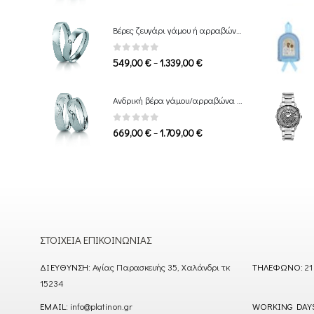
range:
809,00 €
Βέρες ζευγάρι γάμου ή αρραβώνα Breuning
through
1.649,00 €
0
out of 5
Price
–
549,00
€
1.339,00
€
range:
549,00 €
Ανδρική βέρα γάμου/αρραβώνα Breuning
through
1.339,00 €
0
out of 5
Price
–
669,00
€
1.709,00
€
range:
669,00 €
through
1.709,00 €
ΣΤΟΙΧΕΊΑ ΕΠΙΚΟΙΝΩΝΊΑΣ
ΔΙΕΎΘΥΝΣΗ:
Αγίας Παρασκευής 35, Χαλάνδρι τκ
ΤΗΛΈΦΩΝΟ:
21
15234
EMAIL:
info@platinon.gr
WORKING DAY