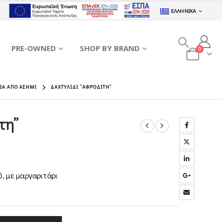
ΕΛΛΗΝΙΚΆ
PRE-OWNED
SHOP BY BRAND
0
ΔΙΑ ΑΠΌ ΑΣΉΜΙ
ΔΑΧΤΥΛΊΔΙ “ΑΦΡΟΔΊΤΗ”
τη”
5, με μαργαριτάρι