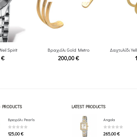
 Metro
Δαχτυλίδι Yellow Gold Ring with Pearls
€
110,00
€
NG PRODUCTS
LATEST PRODUCTS
Βραχιόλι Pearls
Angola
0
out of 5
0
out of 5
125,00
€
265,00
€