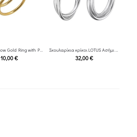
Σκουλαρίκια κρίκοι LOTUS Ασήμι 925 LP3385-4/1
Βραχιόλι LOTUS LS2111-2/3
Ρ
32,00
€
39,00
€