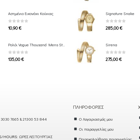
Ασημένιο Εικονάκι Κούνιας
Signature Snake
0
out of 5
0
out of 5
10,90
€
285,00
€
Ρολόι Vogue Thousand Mens Stainless Bracelet
Sirena
0
out of 5
0
out of 5
135,00
€
275,00
€
ΠΛΗΡΟΦΟΡΊΕΣ
 3030 7665 & 21300 53 844
Ο Λογαριασμός μου
Οι παραγγελίες μου
S/HOURS:
ΩΡΕΣ ΛΕΙΤΟΥΡΓΙΑΣ
Παρακολούθηση παραγγελίας