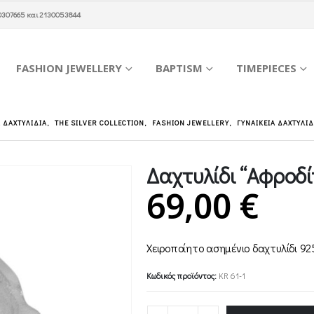
0307665
και
2130053844
FASHION JEWELLERY
BAPTISM
TIMEPIECES
Α ΔΑΧΤΥΛΊΔΙΑ
,
THE SILVER COLLECTION
,
FASHION JEWELLERY
,
ΓΥΝΑΙΚΕΊΑ ΔΑΧΤΥΛΊ
Δαχτυλίδι “Αφροδί
69,00
€
Χειροποίητo ασημένιo δαχτυλίδι 92
Κωδικός προϊόντος:
KR 61-1