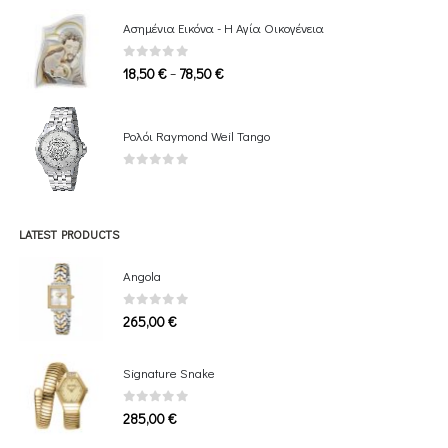
Ασημένια Εικόνα - Η Αγία Οικογένεια
0
out of 5
Price
–
18,50
€
78,50
€
range:
18,50 €
through
Ρολόι Raymond Weil Tango
78,50 €
0
out of 5
LATEST PRODUCTS
Angola
0
out of 5
265,00
€
Signature Snake
0
out of 5
285,00
€