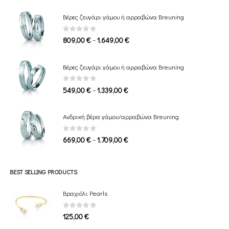
Βέρες ζευγάρι γάμου ή αρραβώνα Breuning
0
out of 5
Price
–
809,00
€
1.649,00
€
range:
809,00 €
Βέρες ζευγάρι γάμου ή αρραβώνα Breuning
through
1.649,00 €
0
out of 5
Price
–
549,00
€
1.339,00
€
range:
549,00 €
Ανδρική βέρα γάμου/αρραβώνα Breuning
through
1.339,00 €
0
out of 5
Price
–
669,00
€
1.709,00
€
range:
669,00 €
through
BEST SELLING PRODUCTS
1.709,00 €
Βραχιόλι Pearls
0
out of 5
125,00
€