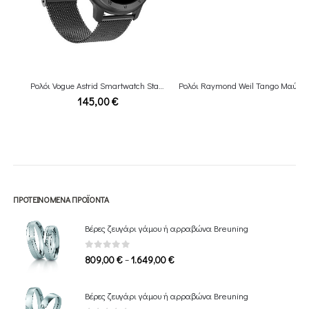
Ρολόι Vogue Astrid Smartwatch Stainless Χάλυβα Μαύρο Mesh Bracelet
Ρολόι Raymond Weil Tango Μαύρο Leather Chronograph
145,00
€
ΠΡΟΤΕΙΝΌΜΕΝΑ ΠΡΟΪΌΝΤΑ
Βέρες ζευγάρι γάμου ή αρραβώνα Breuning
0
out of 5
Price
–
809,00
€
1.649,00
€
range:
809,00 €
Βέρες ζευγάρι γάμου ή αρραβώνα Breuning
through