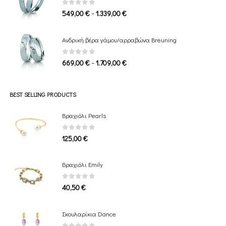
1.649,00 €
0
out of 5
Price
–
549,00
€
1.339,00
€
range:
549,00 €
Ανδρική βέρα γάμου/αρραβώνα Breuning
through
1.339,00 €
0
out of 5
Price
–
669,00
€
1.709,00
€
range:
669,00 €
through
BEST SELLING PRODUCTS
1.709,00 €
Βραχιόλι Pearls
0
out of 5
125,00
€
Bραχιόλι Emily
0
out of 5
40,50
€
Σκουλαρίκια Dance