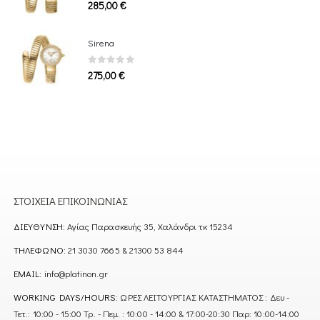
0
out of 5
285,00
€
Sirena
0
out of 5
275,00
€
ΣΤΟΙΧΕΊΑ ΕΠΙΚΟΙΝΩΝΊΑΣ
ΔΙΕΎΘΥΝΣΗ:
Αγίας Παρασκευής 35, Χαλάνδρι τκ 15234
ΤΗΛΈΦΩΝΟ:
21 3030 7665 & 21300 53 844
EMAIL:
info@platinon.gr
WORKING DAYS/HOURS:
ΩΡΕΣ ΛΕΙΤΟΥΡΓΙΑΣ ΚΑΤΑΣΤΗΜΑΤΟΣ : Δευ -
Τετ.: 10:00 - 15:00 Τρ. - Πεμ. : 10:00 - 14:00 & 17:00-20:30 Παρ: 10:00-14:00