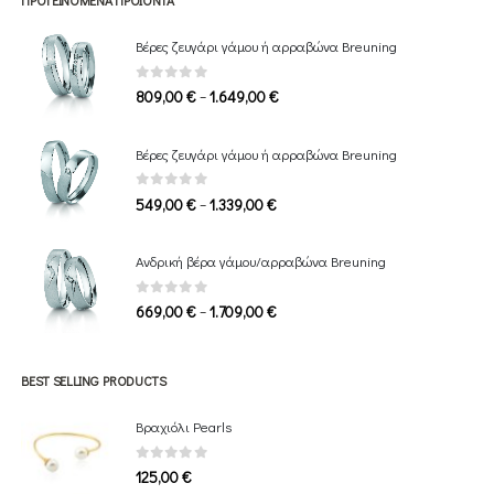
Βέρες ζευγάρι γάμου ή αρραβώνα Breuning
0
out of 5
Price
–
809,00
€
1.649,00
€
range:
809,00 €
Βέρες ζευγάρι γάμου ή αρραβώνα Breuning
through
1.649,00 €
0
out of 5
Price
–
549,00
€
1.339,00
€
range:
549,00 €
Ανδρική βέρα γάμου/αρραβώνα Breuning
through
1.339,00 €
0
out of 5
Price
–
669,00
€
1.709,00
€
range:
669,00 €
through
BEST SELLING PRODUCTS
1.709,00 €
Βραχιόλι Pearls
0
out of 5
125,00
€