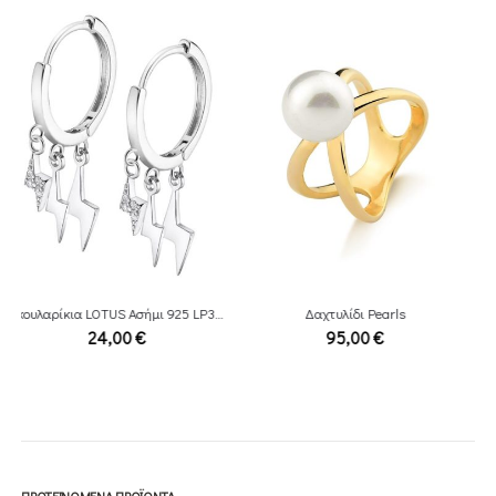
Δαχτυλίδι Pearls
Κολιέ Love
95,00
€
120,00
€
ΠΡΟΤΕΙΝΌΜΕΝΑ ΠΡΟΪΌΝΤΑ