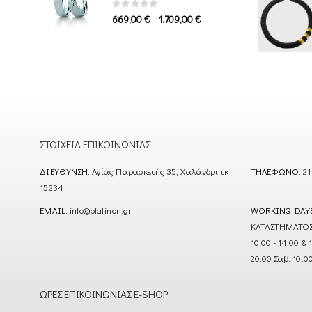
1.339,00 €
0
out of 5
Price
–
669,00
€
1.709,00
€
range:
669,00 €
through
1.709,00 €
ΣΤΟΙΧΕΊΑ ΕΠΙΚΟΙΝΩΝΊΑΣ
ΔΙΕΎΘΥΝΣΗ:
Αγίας Παρασκευής 35, Χαλάνδρι τκ
ΤΗΛΈΦΩΝΟ:
21
15234
EMAIL:
info@platinon.gr
WORKING DAY
ΚΑΤΑΣΤΗΜΑΤΟΣ : Δ
10:00 - 14:00 & 
20:00 Σαβ: 10:0
ΏΡΕΣ ΕΠΙΚΟΙΝΩΝΊΑΣ E-SHOP