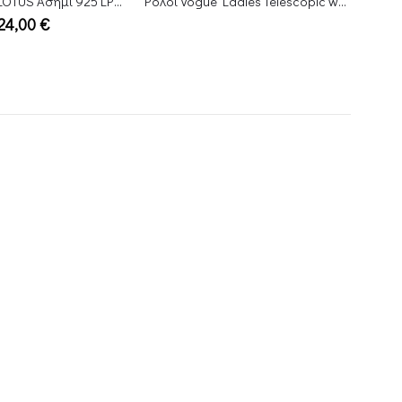
Ρολόι Vogue Ladies Telescopic white leather strap
Σκουλαρίκια κρίκοι LOTUS Ασήμι 925 LP3385-4/1
32,00
€