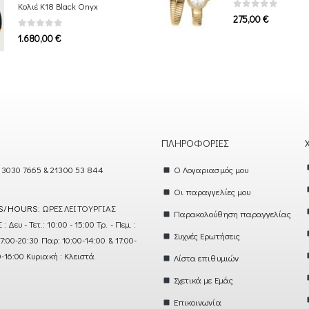
Κολιέ Κ18 Black Onyx
0
out of 5
275,00
€
0
out of 5
1.680,00
€
ΠΛΗΡΟΦΟΡΊΕΣ
 3030 7665 & 21300 53 844
Ο Λογαριασμός μου
Οι παραγγελίες μου
S/HOURS:
ΩΡΕΣ ΛΕΙΤΟΥΡΓΙΑΣ
Παρακολούθηση παραγγελίας
ευ - Τετ.: 10:00 - 15:00 Τρ. - Πεμ. :
Συχνές Ερωτήσεις
17:00-20:30 Παρ: 10:00-14:00 & 17:00-
0-16:00 Κυριακή : Κλειστά
Λίστα επιθυμιών
Σχετικά με Εμάς
Επικοινωνία