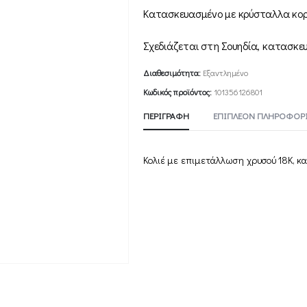
Κατασκευασμένο με κρύσταλλα κο
Σχεδιάζεται στη Σουηδία, κατασκε
Διαθεσιμότητα:
Εξαντλημένο
Κωδικός προϊόντος:
101356126801
ΠΕΡΙΓΡΑΦΉ
ΕΠΙΠΛΈΟΝ ΠΛΗΡΟΦΟΡΊ
Κολιέ με επιμετάλλωση χρυσού 18Κ, κ