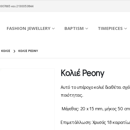
0307665
και
2130053844
FASHION JEWELLERY
BAPTISM
TIMEPIECES
 ΚΟΛΙΈ
ΚΟΛΙΈ PEONY
Κολιέ Peony
Αυτό το υπέροχο κολιέ διαθέτει σχ
ποιότητας.
Μέγεθος: 20 x 15 mm, μήκος 50 c
Επιμετάλλωση: Χρυσός 18 καρατίων