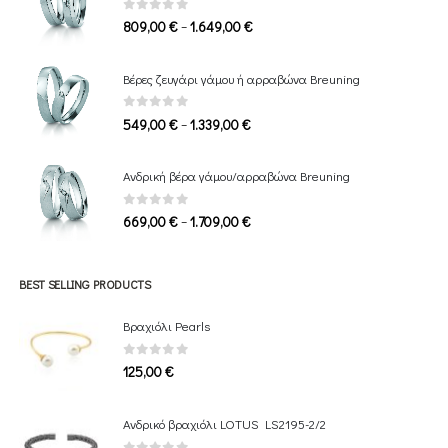
0
out of 5
Price
–
809,00
€
1.649,00
€
range:
809,00 €
Βέρες ζευγάρι γάμου ή αρραβώνα Breuning
through
1.649,00 €
0
out of 5
Price
–
549,00
€
1.339,00
€
range:
549,00 €
Ανδρική βέρα γάμου/αρραβώνα Breuning
through
1.339,00 €
0
out of 5
Price
–
669,00
€
1.709,00
€
range:
669,00 €
through
BEST SELLING PRODUCTS
1.709,00 €
Βραχιόλι Pearls
0
out of 5
125,00
€
Ανδρικό βραχιόλι LOTUS LS2195-2/2