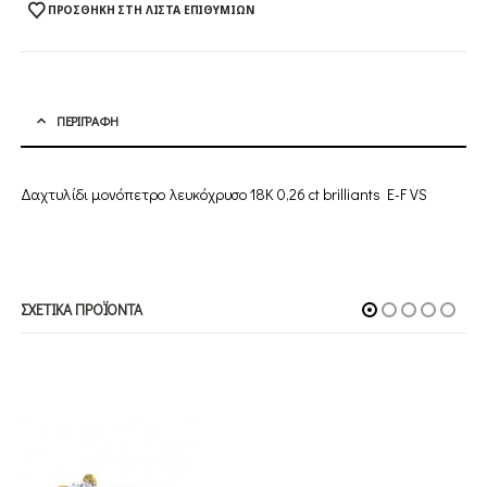
ΠΡΟΣΘΉΚΗ ΣΤΗ ΛΊΣΤΑ ΕΠΙΘΥΜΙΏΝ
ΠΕΡΙΓΡΑΦΉ
Δαχτυλίδι μονόπετρο λευκόχρυσο 18Κ 0,26 ct brilliants E-F VS
ΣΧΕΤΙΚΆ ΠΡΟΪΌΝΤΑ