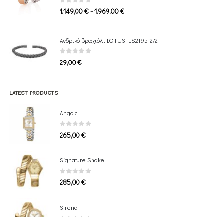
0
out of 5
Price
–
1.149,00
€
1.969,00
€
range:
1.149,00 €
Ανδρικό βραχιόλι LOTUS LS2195-2/2
through
1.969,00 €
0
out of 5
29,00
€
LATEST PRODUCTS
Angola
0
out of 5
265,00
€
Signature Snake
0
out of 5
285,00
€
Sirena