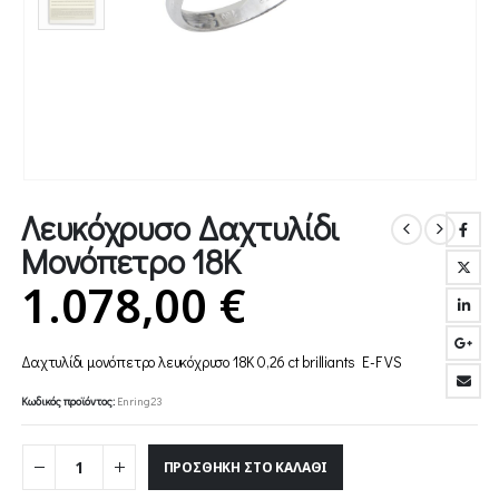
Λευκόχρυσο Δαχτυλίδι
Μονόπετρο 18Κ
1.078,00
€
Δαχτυλίδι μονόπετρο λευκόχρυσο 18Κ 0,26 ct brilliants E-F VS
Κωδικός προϊόντος:
Enring23
ΠΡΟΣΘΉΚΗ ΣΤΟ ΚΑΛΆΘΙ