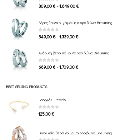
0
out of 5
Price
–
809,00
€
1.649,00
€
range:
809,00 €
Βέρες ζευγάρι γάμου ή αρραβώνα Breuning
through
1.649,00 €
0
out of 5
Price
–
549,00
€
1.339,00
€
range:
549,00 €
Ανδρική βέρα γάμου/αρραβώνα Breuning
through
1.339,00 €
0
out of 5
Price
–
669,00
€
1.709,00
€
range:
669,00 €
through
BEST SELLING PRODUCTS
1.709,00 €
Βραχιόλι Pearls
0
out of 5
125,00
€
Γυναικεία βέρα γάμου/αρραβώνα Breuning