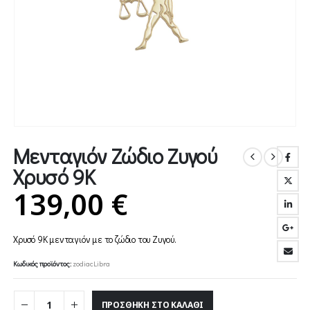
Μενταγιόν Ζώδιο Ζυγού
Χρυσό 9Κ
139,00
€
Χρυσό 9Κ μενταγιόν με το ζώδιο του Ζυγού.
Κωδικός προϊόντος:
zodiacLibra
ΠΡΟΣΘΉΚΗ ΣΤΟ ΚΑΛΆΘΙ