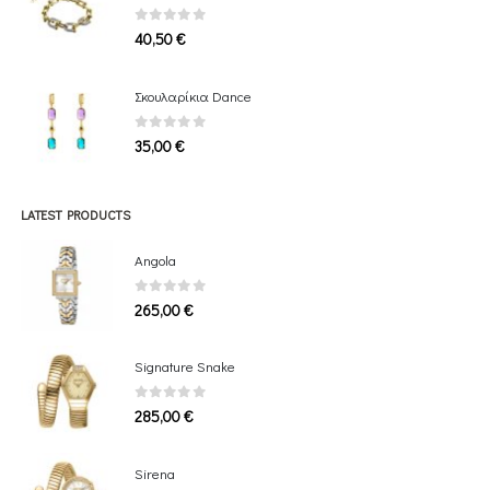
0
out of 5
40,50
€
Σκουλαρίκια Dance
0
out of 5
35,00
€
LATEST PRODUCTS
Angola
0
out of 5
265,00
€
Signature Snake
0
out of 5
285,00
€
Sirena