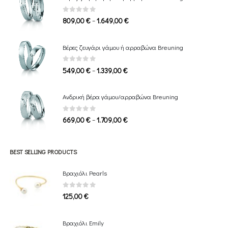
0
out of 5
Price
–
809,00
€
1.649,00
€
range:
809,00 €
Βέρες ζευγάρι γάμου ή αρραβώνα Breuning
through
1.649,00 €
0
out of 5
Price
–
549,00
€
1.339,00
€
range:
549,00 €
Ανδρική βέρα γάμου/αρραβώνα Breuning
through
1.339,00 €
0
out of 5
Price
–
669,00
€
1.709,00
€
range:
669,00 €
through
BEST SELLING PRODUCTS
1.709,00 €
Βραχιόλι Pearls
0
out of 5
125,00
€
Bραχιόλι Emily