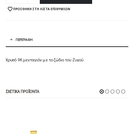
ΠΡΟΣΘΉΚΗ ΣΤΗ ΛΊΣΤΑ ΕΠΙΘΥΜΙΏΝ
ΠΕΡΙΓΡΑΦΉ
Χρυσό 9Κ μενταγιόν με το ζώδιο του Ζυγού.
ΣΧΕΤΙΚΆ ΠΡΟΪΌΝΤΑ