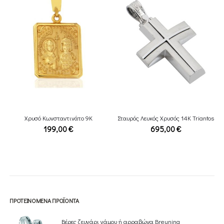
Χρυσό Κωνσταντινάτο 9Κ
Σταυρός Λευκός Χρυσός 14Κ Triantos
199,00
€
695,00
€
ΠΡΟΤΕΙΝΌΜΕΝΑ ΠΡΟΪΌΝΤΑ
Βέρες ζευγάρι γάμου ή αρραβώνα Breuning