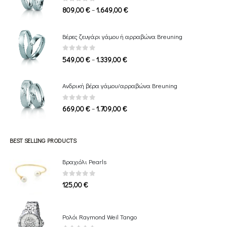
0
out of 5
Price
–
809,00
€
1.649,00
€
range:
809,00 €
Βέρες ζευγάρι γάμου ή αρραβώνα Breuning
through
1.649,00 €
0
out of 5
Price
–
549,00
€
1.339,00
€
range:
549,00 €
Ανδρική βέρα γάμου/αρραβώνα Breuning
through
1.339,00 €
0
out of 5
Price
–
669,00
€
1.709,00
€
range:
669,00 €
through
BEST SELLING PRODUCTS
1.709,00 €
Βραχιόλι Pearls
0
out of 5
125,00
€
Ρολόι Raymond Weil Tango