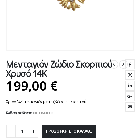
Μενταγιόν Ζώδιο Σκορπιού
Χρυσό 14Κ
199,00
€
Χρυσό 14Κ μενταγιόν με το ζώδιο του Σκορπιού.
Κωδικός προϊόντος:
zodiacScorpio
ΠΡΟΣΘΉΚΗ ΣΤΟ ΚΑΛΆΘΙ