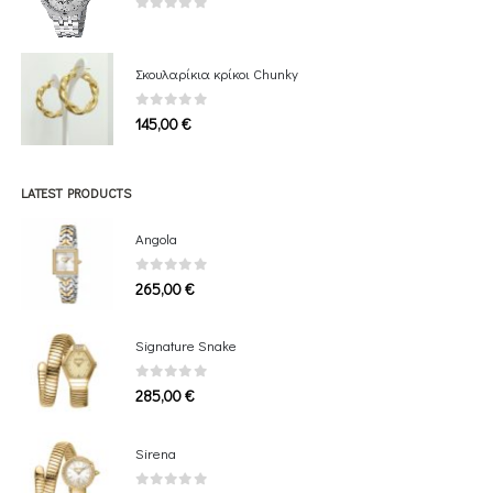
0
out of 5
Σκουλαρίκια κρίκοι Chunky
0
out of 5
145,00
€
LATEST PRODUCTS
Angola
0
out of 5
265,00
€
Signature Snake
0
out of 5
285,00
€
Sirena