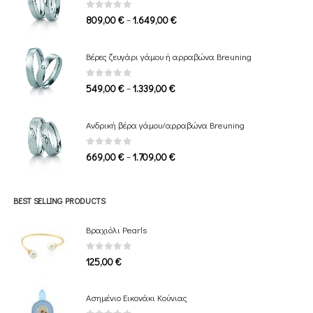
0
out of 5
Price
–
809,00
€
1.649,00
€
range:
809,00 €
Βέρες ζευγάρι γάμου ή αρραβώνα Breuning
through
1.649,00 €
0
out of 5
Price
–
549,00
€
1.339,00
€
range:
549,00 €
Ανδρική βέρα γάμου/αρραβώνα Breuning
through
1.339,00 €
0
out of 5
Price
–
669,00
€
1.709,00
€
range:
669,00 €
through
BEST SELLING PRODUCTS
1.709,00 €
Βραχιόλι Pearls
0
out of 5
125,00
€
Ασημένιο Εικονάκι Κούνιας