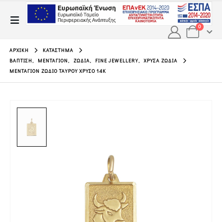
0
ΑΡΧΙΚΉ
ΚΑΤΆΣΤΗΜΑ
ΒΆΠΤΙΣΗ
,
ΜΕΝΤΑΓΙΌΝ
,
ΖΏΔΙΑ
,
FINE JEWELLERY
,
ΧΡΥΣΆ ΖΏΔΙΑ
ΜΕΝΤΑΓΙΌΝ ΖΏΔΙΟ ΤΑΎΡΟΥ ΧΡΥΣΌ 14Κ