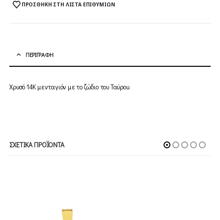
ΠΡΟΣΘΉΚΗ ΣΤΗ ΛΊΣΤΑ ΕΠΙΘΥΜΙΏΝ
ΠΕΡΙΓΡΑΦΉ
Χρυσό 14Κ μενταγιόν με το ζώδιο του Ταύρου.
ΣΧΕΤΙΚΆ ΠΡΟΪΌΝΤΑ