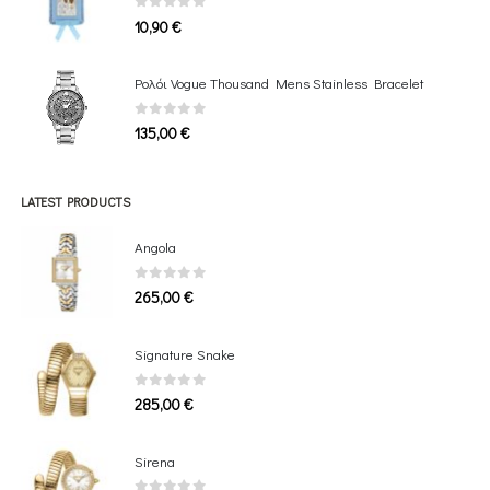
0
out of 5
10,90
€
Ρολόι Vogue Thousand Mens Stainless Bracelet
0
out of 5
135,00
€
LATEST PRODUCTS
Angola
0
out of 5
265,00
€
Signature Snake
0
out of 5
285,00
€
Sirena