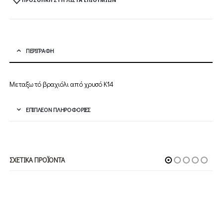
ΠΡΟΣΘΉΚΗ ΣΤΗ ΛΊΣΤΑ ΕΠΙΘΥΜΙΏΝ
ΠΕΡΙΓΡΑΦΉ
Μεταξωτό βραχιόλι από χρυσό Κ14
ΕΠΙΠΛΈΟΝ ΠΛΗΡΟΦΟΡΊΕΣ
ΣΧΕΤΙΚΆ ΠΡΟΪΌΝΤΑ