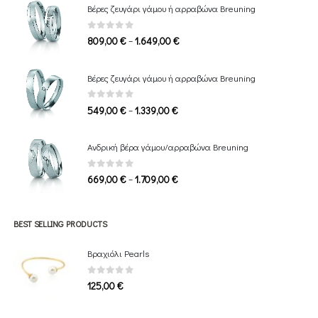
Βέρες ζευγάρι γάμου ή αρραβώνα Breuning
0
out of 5
Price
–
809,00
€
1.649,00
€
range:
809,00 €
Βέρες ζευγάρι γάμου ή αρραβώνα Breuning
through
1.649,00 €
0
out of 5
Price
–
549,00
€
1.339,00
€
range:
549,00 €
Ανδρική βέρα γάμου/αρραβώνα Breuning
through
1.339,00 €
0
out of 5
Price
–
669,00
€
1.709,00
€
range:
669,00 €
through
BEST SELLING PRODUCTS
1.709,00 €
Βραχιόλι Pearls
0
out of 5
125,00
€