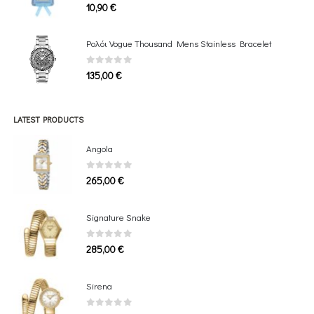
0
out of 5
10,90
€
Ρολόι Vogue Thousand Mens Stainless Bracelet
0
out of 5
135,00
€
LATEST PRODUCTS
Angola
0
out of 5
265,00
€
Signature Snake
0
out of 5
285,00
€
Sirena
0
out of 5