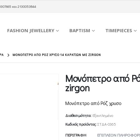
0307665
και
2130053844
FASHION JEWELLERY
BAPTISM
TIMEPIECES
ΡΑ
ΜΟΝΌΠΕΤΡΟ ΑΠΌ ΡΌΖ ΧΡΥΣΟ 14 ΚΑΡΑΤΊΩΝ ΜΕ ZIRGON
Μονόπετρο από Ρό
zirgon
Μονόπετρο από Ρόζ χρυσο
Διαθεσιμότητα:
Εξαντλημένο
Κωδικός προϊόντος:
ΣΤΔΑ-0365
ΠΕΡΙΓΡΑΦΉ
ΕΠΙΠΛΈΟΝ ΠΛΗΡΟΦΟΡΊ