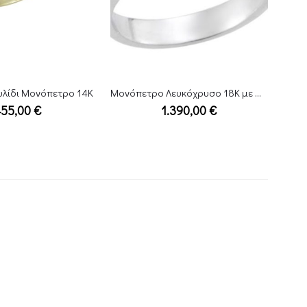
Μονόπετρο Λευκόχρυσο 18Κ με Διαμάντι
Λευκόχρυσο Δαχτυλίδι Μονόπετρο 18K
.390,00
€
895,00
€