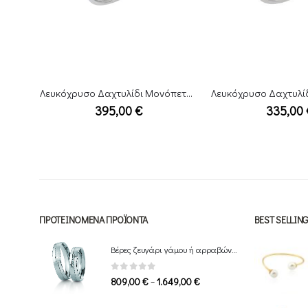
Λευκόχρυσο Δαχτυλίδι Μονόπετρο 14Κ
Λευκόχρυσο Δαχτυλίδι Μονόπετρο 14Κ
Λευκόχρυσο Δαχτ
335,00
€
345,00
ΠΡΟΤΕΙΝΌΜΕΝΑ ΠΡΟΪΌΝΤΑ
BEST SELLI
Βέρες ζευγάρι γάμου ή αρραβώνα Breuning
0
out of 5
Price
–
809,00
€
1.649,00
€
range: