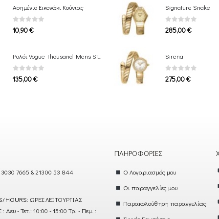
Ασημένιο Εικονάκι Κούνιας
Signature Snake
0
out of 5
0
out of 5
10,90
€
285,00
€
Ρολόι Vogue Thousand Mens Stainless Bracelet
Sirena
0
out of 5
0
out of 5
135,00
€
275,00
€
ΠΛΗΡΟΦΟΡΊΕΣ
 3030 7665 & 21300 53 844
Ο Λογαριασμός μου
Οι παραγγελίες μου
S/HOURS:
ΩΡΕΣ ΛΕΙΤΟΥΡΓΙΑΣ
Παρακολούθηση παραγγελίας
ευ - Τετ.: 10:00 - 15:00 Τρ. - Πεμ. :
Συχνές Ερωτήσεις