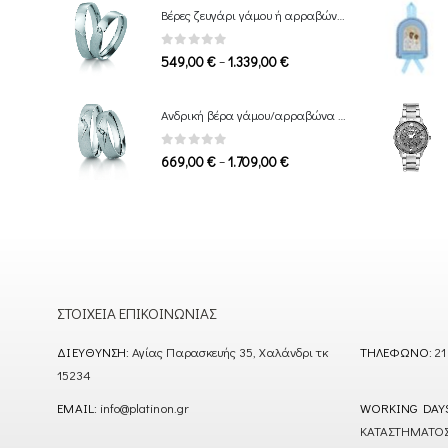
809,00 €
Βέρες ζευγάρι γάμου ή αρραβώνα Breuning
through
1.649,00 €
0
out of 5
Price
–
549,00
€
1.339,00
€
range:
549,00 €
Ανδρική βέρα γάμου/αρραβώνα Breuning
through
1.339,00 €
0
out of 5
Price
–
669,00
€
1.709,00
€
range:
669,00 €
through
1.709,00 €
ΣΤΟΙΧΕΊΑ ΕΠΙΚΟΙΝΩΝΊΑΣ
ΔΙΕΎΘΥΝΣΗ:
Αγίας Παρασκευής 35, Χαλάνδρι τκ
ΤΗΛΈΦΩΝΟ:
21
15234
EMAIL:
info@platinon.gr
WORKING DAY
ΚΑΤΑΣΤΗΜΑΤΟΣ : Δ