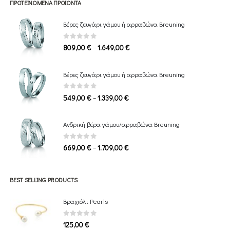
ΠΡΟΤΕΙΝΌΜΕΝΑ ΠΡΟΪΌΝΤΑ
Βέρες ζευγάρι γάμου ή αρραβώνα Breuning
0
out of 5
Price
–
809,00
€
1.649,00
€
range:
809,00 €
Βέρες ζευγάρι γάμου ή αρραβώνα Breuning
through
1.649,00 €
0
out of 5
Price
–
549,00
€
1.339,00
€
range:
549,00 €
Ανδρική βέρα γάμου/αρραβώνα Breuning
through
1.339,00 €
0
out of 5
Price
–
669,00
€
1.709,00
€
range:
669,00 €
through
BEST SELLING PRODUCTS
1.709,00 €
Βραχιόλι Pearls
0
out of 5
125,00
€