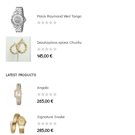
Ρολόι Raymond Weil Tango
0
out of 5
Σκουλαρίκια κρίκοι Chunky
0
out of 5
145,00
€
LATEST PRODUCTS
Angola
0
out of 5
265,00
€
Signature Snake
0
out of 5
285,00
€