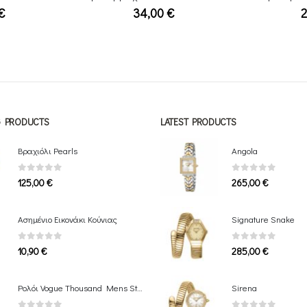
€
264,00
€
NG PRODUCTS
LATEST PRODUCTS
Βραχιόλι Pearls
Angola
0
out of 5
0
out of 5
125,00
€
265,00
€
Ασημένιο Εικονάκι Κούνιας
Signature Snake
0
out of 5
0
out of 5
10,90
€
285,00
€
Ρολόι Vogue Thousand Mens Stainless Bracelet
Sirena