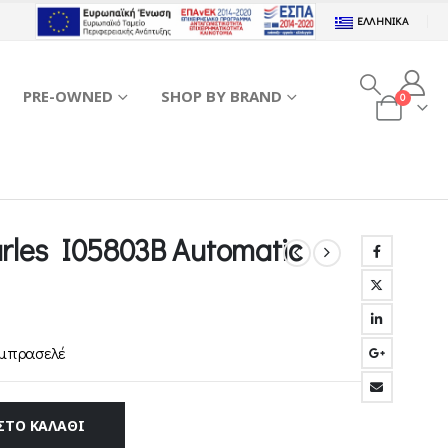
ΕΛΛΗΝΙΚΆ
PRE-OWNED
SHOP BY BRAND
0
arles I05803B Automatic
 μπρασελέ
ΣΤΟ ΚΑΛΆΘΙ