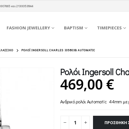
0307665
και
2130053844
FASHION JEWELLERY
BAPTISM
TIMEPIECES
ΚΛΑΣΣΙΚΌ
ΡΟΛΌΙ INGERSOLL CHARLES I05803B AUTOMATIC
Ρολόι Ingersoll Ch
469,00
€
Ανδρικό ρολόι Automatic 44mm με
ΠΡΟΣΘΉΚΗ 