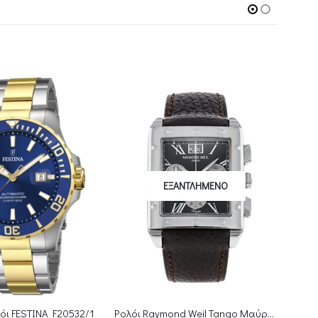
ΑΝΤΛΗΜΈΝΟ
Ρολόι Raymond Weil Tango Μαύρο Leather Chronograph
Ρολόι Swiss Military Hanowa Flagship Racer ΙΙ 6-5337.04.007.34