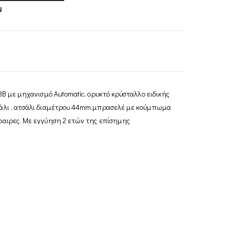
Ν
03B με μηχανισμό Automatic, ορυκτό κρύσταλλο ειδικής
σάλι , ατσάλι διαμέτρου 44mm,μπρασελέ με κούμπωμα
φαιρες. Με εγγύηση 2 ετών της επίσημης