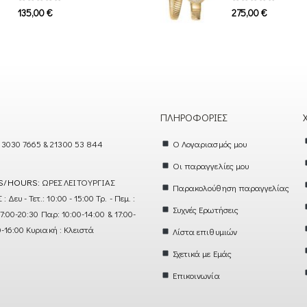
0
out of 5
0
out of 5
135,00
€
275,00
€
ΠΛΗΡΟΦΟΡΊΕΣ
 3030 7665 & 21300 53 844
Ο Λογαριασμός μου
Οι παραγγελίες μου
S/HOURS:
ΩΡΕΣ ΛΕΙΤΟΥΡΓΙΑΣ
Παρακολούθηση παραγγελίας
ευ - Τετ.: 10:00 - 15:00 Τρ. - Πεμ. :
Συχνές Ερωτήσεις
17:00-20:30 Παρ: 10:00-14:00 & 17:00-
0-16:00 Κυριακή : Κλειστά
Λίστα επιθυμιών
Σχετικά με Εμάς
Επικοινωνία