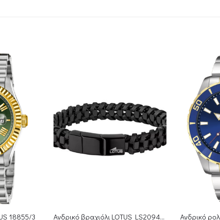
ΕΞ
Ανδρικό βραχιόλι LOTUS LS2094-2/1
Ανδρικό ρολόι FESTINA F20532/1