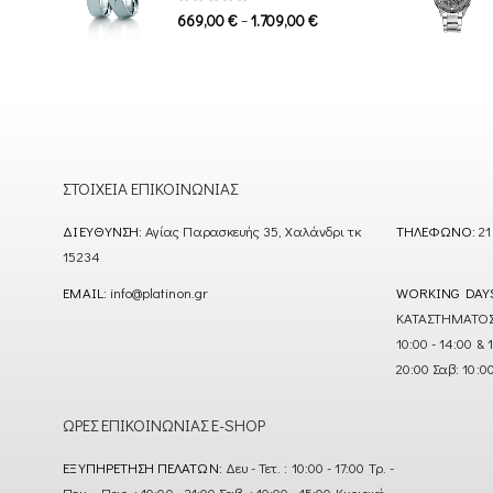
1.339,00 €
0
out of 5
Price
–
669,00
€
1.709,00
€
range:
669,00 €
through
1.709,00 €
ΣΤΟΙΧΕΊΑ ΕΠΙΚΟΙΝΩΝΊΑΣ
ΔΙΕΎΘΥΝΣΗ:
Αγίας Παρασκευής 35, Χαλάνδρι τκ
ΤΗΛΈΦΩΝΟ:
21
15234
EMAIL:
info@platinon.gr
WORKING DAY
ΚΑΤΑΣΤΗΜΑΤΟΣ : Δ
10:00 - 14:00 & 
20:00 Σαβ: 10:0
ΏΡΕΣ ΕΠΙΚΟΙΝΩΝΊΑΣ E-SHOP
ΕΞΥΠΗΡΈΤΗΣΗ ΠΕΛΑΤΏΝ:
Δευ - Τετ. : 10:00 - 17:00 Τρ. -
Πεμ. - Παρ. : 10:00 - 21:00 Σαβ. : 10:00 - 15:00 Κυριακή -