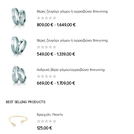
Βέρες ζευγάρι γάμου ή αρραβώνα Breuning
0
out of 5
Price
–
809,00
€
1.649,00
€
range:
809,00 €
Βέρες ζευγάρι γάμου ή αρραβώνα Breuning
through
1.649,00 €
0
out of 5
Price
–
549,00
€
1.339,00
€
range:
549,00 €
Ανδρική βέρα γάμου/αρραβώνα Breuning
through
1.339,00 €
0
out of 5
Price
–
669,00
€
1.709,00
€
range:
669,00 €
through
BEST SELLING PRODUCTS
1.709,00 €
Βραχιόλι Pearls
0
out of 5
125,00
€