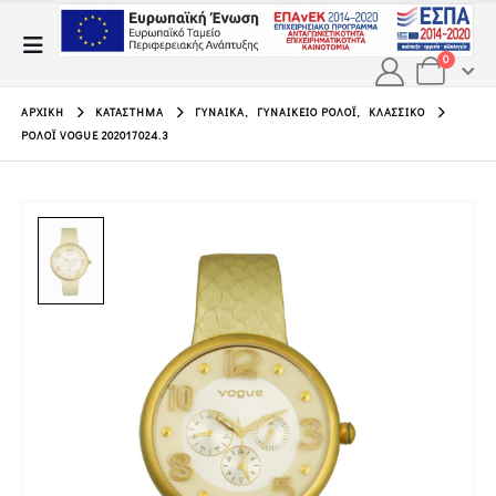
0
ΑΡΧΙΚΉ
ΚΑΤΆΣΤΗΜΑ
ΓΥΝΑΊΚΑ
,
ΓΥΝΑΙΚΕΊΟ ΡΟΛΌΙ
,
ΚΛΑΣΣΙΚΌ
ΡΟΛΌΙ VOGUE 202017024.3