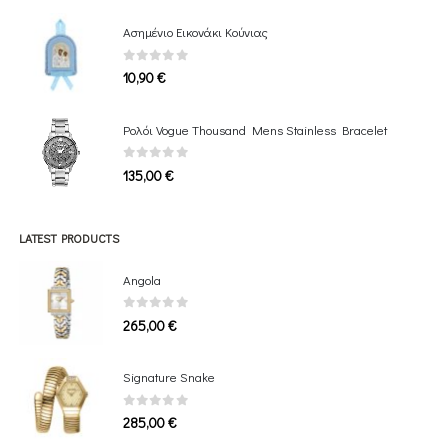
Ασημένιο Εικονάκι Κούνιας
0
out of 5
10,90
€
Ρολόι Vogue Thousand Mens Stainless Bracelet
0
out of 5
135,00
€
LATEST PRODUCTS
Angola
0
out of 5
265,00
€
Signature Snake
0
out of 5
285,00
€