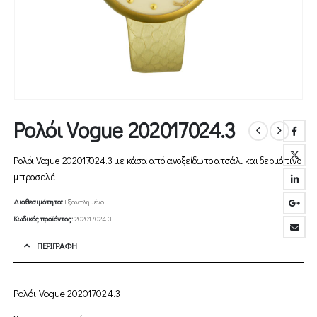
Ρολόι Vogue 202017024.3
Ρολόι Vogue 202017024.3 με κάσα από ανοξείδωτο ατσάλι και δερμάτινο
μπρασελέ
Διαθεσιμότητα:
Εξαντλημένο
Κωδικός προϊόντος:
202017024.3
ΠΕΡΙΓΡΑΦΉ
Ρολόι Vogue 202017024.3