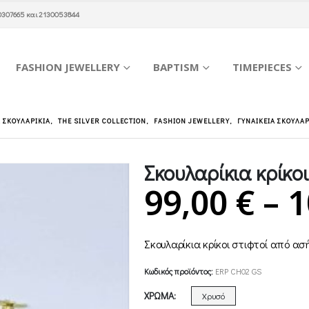
0307665
και
2130053844
FASHION JEWELLERY
BAPTISM
TIMEPIECES
Α ΣΚΟΥΛΑΡΊΚΙΑ
,
THE SILVER COLLECTION
,
FASHION JEWELLERY
,
ΓΥΝΑΙΚΕΊΑ ΣΚΟΥΛΑ
Σκουλαρίκια κρίκοι
99,00
€
–
1
Σκουλαρίκια κρίκοι στιφτοί από α
Κωδικός προϊόντος:
ERP CH02 GS
ΧΡΏΜΑ
Χρυσό