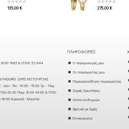
0
out of 5
0
out of 5
135,00
€
275,00
€
ΠΛΗΡΟΦΟΡΊΕΣ
 3030 7665 & 21300 53 844
Ο Λογαριασμός μου
Οι παραγγελίες μου
S/HOURS:
ΩΡΕΣ ΛΕΙΤΟΥΡΓΙΑΣ
Παρακολούθηση παραγγελίας
ευ - Τετ.: 10:00 - 15:00 Τρ. - Πεμ. :
Συχνές Ερωτήσεις
17:00-20:30 Παρ: 10:00-14:00 & 17:00-
0-16:00 Κυριακή : Κλειστά
Λίστα επιθυμιών
Σχετικά με Εμάς
Επικοινωνία