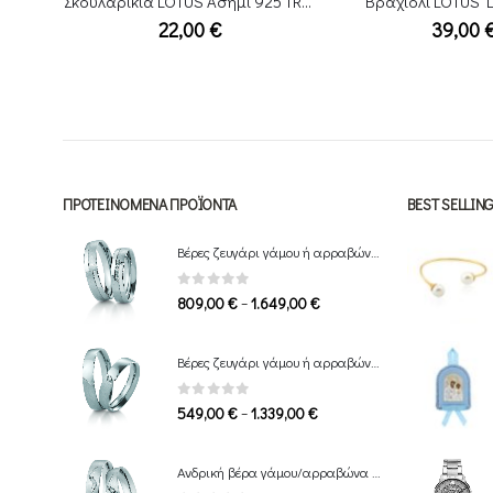
Σκουλαρίκια LOTUS Ασήμι 925 TRENDY LP3200-4/1
Βραχιόλι LOTUS LS2111-2/3
39,00
€
32,00
ΠΡΟΤΕΙΝΌΜΕΝΑ ΠΡΟΪΌΝΤΑ
BEST SELLI
Βέρες ζευγάρι γάμου ή αρραβώνα Breuning
0
out of 5
Price
–
809,00
€
1.649,00
€
range:
809,00 €
Βέρες ζευγάρι γάμου ή αρραβώνα Breuning
through
1.649,00 €
0
out of 5
Price
–
549,00
€
1.339,00
€
range:
549,00 €
Ανδρική βέρα γάμου/αρραβώνα Breuning
through