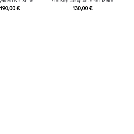
 κρίκοι Small Metro
Βραχιόλι LOTUS LS1845-2/1-2
Price
130,00
€
39,00
€
–
44,00
€
range:
39,00 €
through
44,00 €