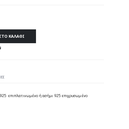
through
109,00 €
ΣΤΟ ΚΑΛΆΘΙ
Ν
ΕΣ
ι 925 επιπλατινωμένο ή ασήμι 925 επιχρυσωμένο