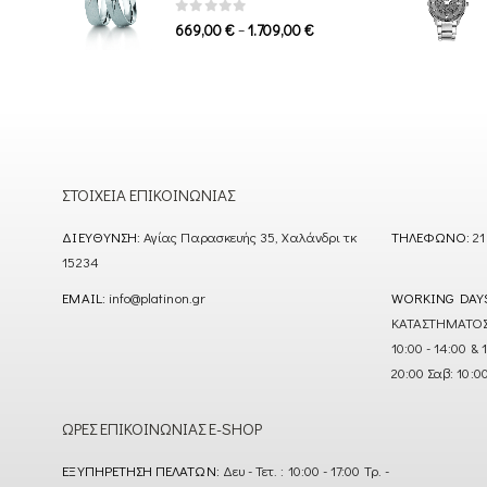
1.339,00 €
0
out of 5
Price
–
669,00
€
1.709,00
€
range:
669,00 €
through
1.709,00 €
ΣΤΟΙΧΕΊΑ ΕΠΙΚΟΙΝΩΝΊΑΣ
ΔΙΕΎΘΥΝΣΗ:
Αγίας Παρασκευής 35, Χαλάνδρι τκ
ΤΗΛΈΦΩΝΟ:
21
15234
EMAIL:
info@platinon.gr
WORKING DAY
ΚΑΤΑΣΤΗΜΑΤΟΣ : Δ
10:00 - 14:00 & 
20:00 Σαβ: 10:0
ΏΡΕΣ ΕΠΙΚΟΙΝΩΝΊΑΣ E-SHOP
ΕΞΥΠΗΡΈΤΗΣΗ ΠΕΛΑΤΏΝ:
Δευ - Τετ. : 10:00 - 17:00 Τρ. -