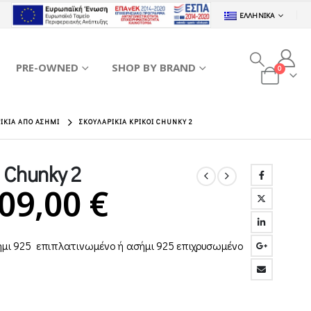
ΕΛΛΗΝΙΚΆ
PRE-OWNED
SHOP BY BRAND
0
ΡΊΚΙΑ ΑΠΌ ΑΣΉΜΙ
ΣΚΟΥΛΑΡΊΚΙΑ ΚΡΊΚΟΙ CHUNKY 2
 Chunky 2
Price
09,00
€
range:
σήμι 925 επιπλατινωμένο ή ασήμι 925 επιχρυσωμένο
99,00 €