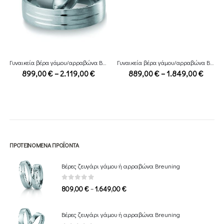
Γυναικεία βέρα γάμου/αρραβώνα Breuning
Γυναικεία βέρα γάμου/αρραβώνα Breuning
e
Price
Price
899,00
€
–
2.119,00
€
889,00
€
–
1.849,00
€
ge:
range:
range
,00 €
899,00 €
889,0
ough
through
throu
29,00 €
2.119,00 €
1.849
ΠΡΟΤΕΙΝΌΜΕΝΑ ΠΡΟΪΌΝΤΑ
Βέρες ζευγάρι γάμου ή αρραβώνα Breuning
0
out of 5
Price
–
809,00
€
1.649,00
€
range:
809,00 €
Βέρες ζευγάρι γάμου ή αρραβώνα Breuning
through