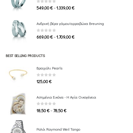
1.649,00 €
0
out of 5
Price
–
549,00
€
1.339,00
€
range:
549,00 €
Ανδρική βέρα γάμου/αρραβώνα Breuning
through
1.339,00 €
0
out of 5
Price
–
669,00
€
1.709,00
€
range:
669,00 €
through
BEST SELLING PRODUCTS
1.709,00 €
Βραχιόλι Pearls
0
out of 5
125,00
€
Ασημένια Εικόνα - Η Αγία Οικογένεια
0
out of 5
Price
–
18,50
€
78,50
€
range:
18,50 €
through
Ρολόι Raymond Weil Tango