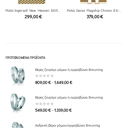
Ρολόι Ingersoll New Heaven I00506 Automatic
Ρολόι Swiss Flagship Chrono II 6-5331.02.003 Gold bracelet
299,00
€
379,00
€
ΠΡΟΤΕΙΝΌΜΕΝΑ ΠΡΟΪΌΝΤΑ
Βέρες ζευγάρι γάμου ή αρραβώνα Breuning
0
out of 5
Price
–
809,00
€
1.649,00
€
range:
809,00 €
Βέρες ζευγάρι γάμου ή αρραβώνα Breuning
through
1.649,00 €
0
out of 5
Price
–
549,00
€
1.339,00
€
range:
549,00 €
Ανδρική βέρα γάμου/αρραβώνα Breuning
through