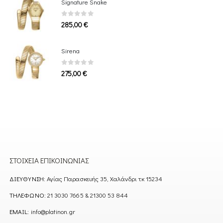
Signature Snake
0
out of 5
285,00
€
Sirena
0
out of 5
275,00
€
ΣΤΟΙΧΕΊΑ ΕΠΙΚΟΙΝΩΝΊΑΣ
ΔΙΕΎΘΥΝΣΗ:
Αγίας Παρασκευής 35, Χαλάνδρι τκ 15234
ΤΗΛΈΦΩΝΟ:
21 3030 7665 & 21300 53 844
EMAIL:
info@platinon.gr