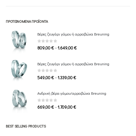
ΠΡΟΤΕΙΝΌΜΕΝΑ ΠΡΟΪΌΝΤΑ
Βέρες ζευγάρι γάμου ή αρραβώνα Breuning
0
out of 5
Price
–
809,00
€
1.649,00
€
range:
809,00 €
Βέρες ζευγάρι γάμου ή αρραβώνα Breuning
through
1.649,00 €
0
out of 5
Price
–
549,00
€
1.339,00
€
range:
549,00 €
Ανδρική βέρα γάμου/αρραβώνα Breuning
through
1.339,00 €
0
out of 5
Price
–
669,00
€
1.709,00
€
range:
669,00 €
through
BEST SELLING PRODUCTS
1.709,00 €