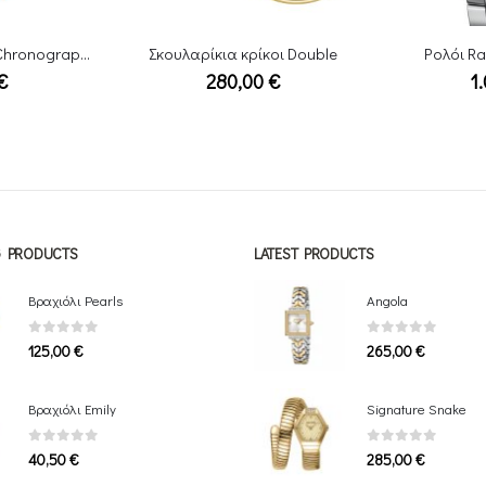
οι Double
Ρολόι Raymond Weil Spirit
Σκουλαρ
€
1.090,00
€
NG PRODUCTS
LATEST PRODUCTS
Βραχιόλι Pearls
Angola
0
out of 5
0
out of 5
125,00
€
265,00
€
Bραχιόλι Emily
Signature Snake
0
out of 5
0
out of 5
40,50
€
285,00
€