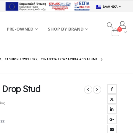
ΕΛΛΗΝΙΚΆ
PRE-OWNED
SHOP BY BRAND
0
M
,
FASHION JEWELLERY
,
ΓΥΝΑΙΚΕΊΑ ΣΚΟΥΛΑΡΊΚΙΑ ΑΠΌ ΑΣΉΜΙ
e Drop Stud
ίας
ΕΣ