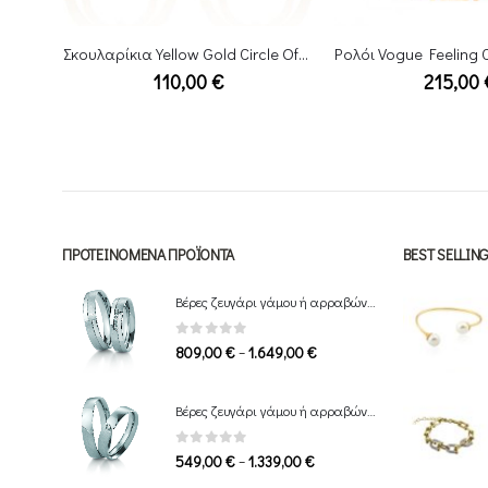
Σκουλαρίκια Yellow Gold Circle Of Life
Ρολόι Vogue Feeling Chronograph Χρυσό orange Rubber Strap
Σκουλαρίκια κρίκ
215,00
€
280,00
ΠΡΟΤΕΙΝΌΜΕΝΑ ΠΡΟΪΌΝΤΑ
BEST SELLI
Βέρες ζευγάρι γάμου ή αρραβώνα Breuning
0
out of 5
Price
–
809,00
€
1.649,00
€
range:
809,00 €
Βέρες ζευγάρι γάμου ή αρραβώνα Breuning
through
1.649,00 €
0
out of 5
Price
–
549,00
€
1.339,00
€
range: