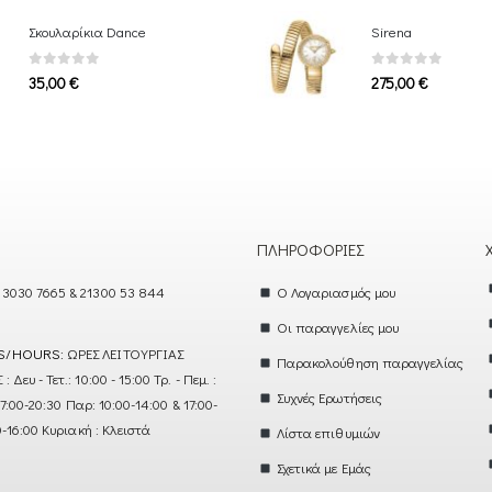
Σκουλαρίκια Dance
Sirena
0
out of 5
0
out of 5
35,00
€
275,00
€
ΠΛΗΡΟΦΟΡΊΕΣ
 3030 7665 & 21300 53 844
Ο Λογαριασμός μου
Οι παραγγελίες μου
S/HOURS:
ΩΡΕΣ ΛΕΙΤΟΥΡΓΙΑΣ
Παρακολούθηση παραγγελίας
ευ - Τετ.: 10:00 - 15:00 Τρ. - Πεμ. :
Συχνές Ερωτήσεις
17:00-20:30 Παρ: 10:00-14:00 & 17:00-
0-16:00 Κυριακή : Κλειστά
Λίστα επιθυμιών
Σχετικά με Εμάς