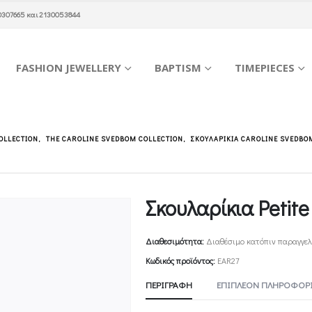
0307665
και
2130053844
FASHION JEWELLERY
BAPTISM
TIMEPIECES
COLLECTION
,
THE CAROLINE SVEDBOM COLLECTION
,
ΣΚΟΥΛΑΡΊΚΙΑ CAROLINE SVEDBO
Σκουλαρίκια Petit
Διαθεσιμότητα:
Διαθέσιμο κατόπιν παραγγελ
Κωδικός προϊόντος:
ΕAR27
ΠΕΡΙΓΡΑΦΉ
ΕΠΙΠΛΈΟΝ ΠΛΗΡΟΦΟΡΊ