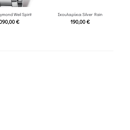
ίκια Silver Rain
Ρολόι Vogue Thousand Mens Stainless Bracelet
Κολ
190,00
€
135,00
€