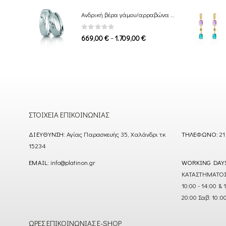
549,00 €
Ανδρική βέρα γάμου/αρραβώνα Breuning
through
1.339,00 €
0
out of 5
Price
–
669,00
€
1.709,00
€
range:
669,00 €
through
1.709,00 €
ΣΤΟΙΧΕΊΑ ΕΠΙΚΟΙΝΩΝΊΑΣ
ΔΙΕΎΘΥΝΣΗ:
Αγίας Παρασκευής 35, Χαλάνδρι τκ
ΤΗΛΈΦΩΝΟ:
21
15234
EMAIL:
info@platinon.gr
WORKING DAY
ΚΑΤΑΣΤΗΜΑΤΟΣ : Δ
10:00 - 14:00 & 
20:00 Σαβ: 10:0
ΏΡΕΣ ΕΠΙΚΟΙΝΩΝΊΑΣ E-SHOP