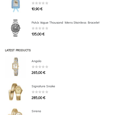
0
out of 5
10,90
€
Ρολόι Vogue Thousand Mens Stainless Bracelet
0
out of 5
135,00
€
LATEST PRODUCTS
Angola
0
out of 5
265,00
€
Signature Snake
0
out of 5
285,00
€
Sirena