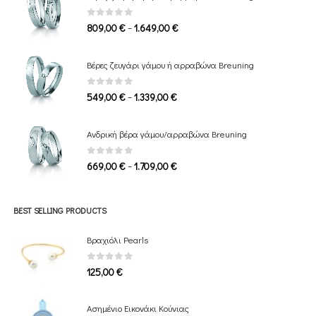
0
out of 5
Price
–
809,00
€
1.649,00
€
range:
809,00 €
Βέρες ζευγάρι γάμου ή αρραβώνα Breuning
through
1.649,00 €
0
out of 5
Price
–
549,00
€
1.339,00
€
range:
549,00 €
Ανδρική βέρα γάμου/αρραβώνα Breuning
through
1.339,00 €
0
out of 5
Price
–
669,00
€
1.709,00
€
range:
669,00 €
through
BEST SELLING PRODUCTS
1.709,00 €
Βραχιόλι Pearls
0
out of 5
125,00
€
Ασημένιο Εικονάκι Κούνιας