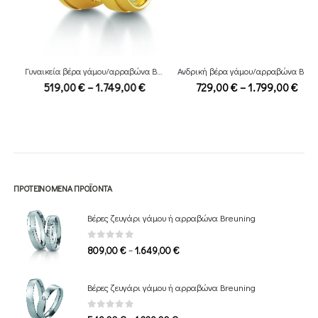
Γυναικεία βέρα γάμου/αρραβώνα Breuning
Ανδρική βέρα γάμου/αρραβώνα Breuning
ce
Price
Price
519,00
€
–
1.749,00
€
729,00
€
–
1.799,00
€
ge:
range:
range:
,00 €
519,00 €
729,00
ough
through
throug
49,00 €
1.749,00 €
1.799,
ΠΡΟΤΕΙΝΌΜΕΝΑ ΠΡΟΪΌΝΤΑ
Βέρες ζευγάρι γάμου ή αρραβώνα Breuning
0
out of 5
Price
–
809,00
€
1.649,00
€
range:
809,00 €
Βέρες ζευγάρι γάμου ή αρραβώνα Breuning
through
1.649,00 €
0
out of 5