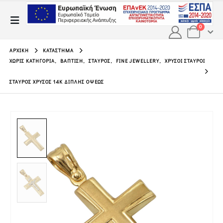
0
ΑΡΧΙΚΉ
ΚΑΤΆΣΤΗΜΑ
ΧΩΡΊΣ ΚΑΤΗΓΟΡΊΑ
,
ΒΆΠΤΙΣΗ
,
ΣΤΑΥΡΌΣ
,
FINE JEWELLERY
,
ΧΡΥΣΟΊ ΣΤΑΥΡΟΊ
ΣΤΑΥΡΌΣ ΧΡΥΣΌΣ 14Κ ΔΙΠΛΉΣ ΌΨΕΩΣ