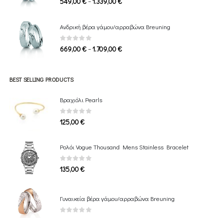
Price
–
549,00
€
1.339,00
€
range:
549,00 €
Ανδρική βέρα γάμου/αρραβώνα Breuning
through
1.339,00 €
0
out of 5
Price
–
669,00
€
1.709,00
€
range:
669,00 €
through
BEST SELLING PRODUCTS
1.709,00 €
Βραχιόλι Pearls
0
out of 5
125,00
€
Ρολόι Vogue Thousand Mens Stainless Bracelet
0
out of 5
135,00
€
Γυναικεία βέρα γάμου/αρραβώνα Breuning
0
out of 5