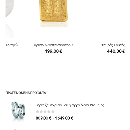
Χρυσό Κωνσταντινάτο 9Κ
Σταυρός Χρυσός 14Κ
199,00
€
440,00
€
ΠΡΟΤΕΙΝΌΜΕΝΑ ΠΡΟΪΌΝΤΑ
Βέρες ζευγάρι γάμου ή αρραβώνα Breuning
0
out of 5
Price
–
809,00
€
1.649,00
€
range:
809,00 €