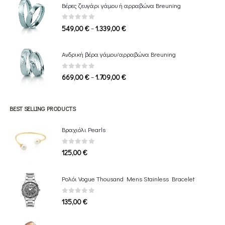
Βέρες ζευγάρι γάμου ή αρραβώνα Breuning
through
1.649,00 €
0
out of 5
Price
–
549,00
€
1.339,00
€
range:
549,00 €
Ανδρική βέρα γάμου/αρραβώνα Breuning
through
1.339,00 €
0
out of 5
Price
–
669,00
€
1.709,00
€
range:
669,00 €
through
BEST SELLING PRODUCTS
1.709,00 €
Βραχιόλι Pearls
0
out of 5
125,00
€
Ρολόι Vogue Thousand Mens Stainless Bracelet
0
out of 5
135,00
€