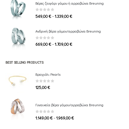
Βέρες ζευγάρι γάμου ή αρραβώνα Breuning
through
1.649,00 €
0
out of 5
Price
–
549,00
€
1.339,00
€
range:
549,00 €
Ανδρική βέρα γάμου/αρραβώνα Breuning
through
1.339,00 €
0
out of 5
Price
–
669,00
€
1.709,00
€
range:
669,00 €
through
BEST SELLING PRODUCTS
1.709,00 €
Βραχιόλι Pearls
0
out of 5
125,00
€
Γυναικεία βέρα γάμου/αρραβώνα Breuning
0
out of 5
Price
–
1.149,00
€
1.969,00
€
range: