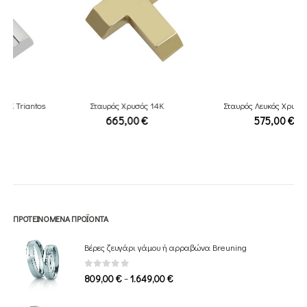
Σταυρός Χρυσός 14Κ
Σταυρός Λευκός Χρυσός 14Κ
665,00
€
575,00
€
ΠΡΟΤΕΙΝΌΜΕΝΑ ΠΡΟΪΌΝΤΑ
Βέρες ζευγάρι γάμου ή αρραβώνα Breuning
0
out of 5
Price
–
809,00
€
1.649,00
€
range:
809,00 €