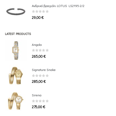
1.149,00 €
Ανδρικό βραχιόλι LOTUS LS2195-2/2
through
1.969,00 €
0
out of 5
29,00
€
LATEST PRODUCTS
Angola
0
out of 5
265,00
€
Signature Snake
0
out of 5
285,00
€
Sirena
0
out of 5
275,00
€