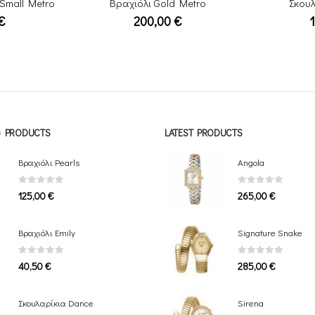
 Small Metro
Βραχιόλι Gold Metro
Σκουλ
€
200,00
€
NG PRODUCTS
LATEST PRODUCTS
Βραχιόλι Pearls
Angola
0
out of 5
0
out of 5
125,00
€
265,00
€
Bραχιόλι Emily
Signature Snake
0
out of 5
0
out of 5
40,50
€
285,00
€
Σκουλαρίκια Dance
Sirena