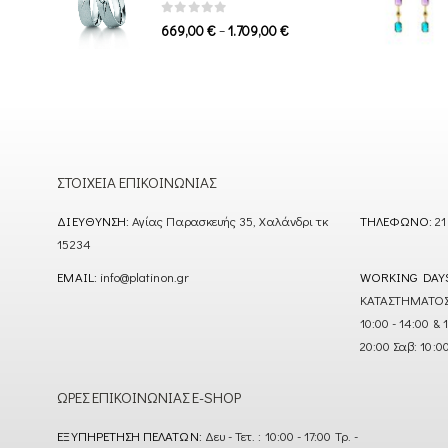
1.339,00 €
0
out of 5
Price
–
669,00
€
1.709,00
€
range:
669,00 €
through
1.709,00 €
ΣΤΟΙΧΕΊΑ ΕΠΙΚΟΙΝΩΝΊΑΣ
ΔΙΕΎΘΥΝΣΗ:
Αγίας Παρασκευής 35, Χαλάνδρι τκ
ΤΗΛΈΦΩΝΟ:
21
15234
EMAIL:
info@platinon.gr
WORKING DAY
ΚΑΤΑΣΤΗΜΑΤΟΣ : Δ
10:00 - 14:00 & 
20:00 Σαβ: 10:0
ΏΡΕΣ ΕΠΙΚΟΙΝΩΝΊΑΣ E-SHOP
ΕΞΥΠΗΡΈΤΗΣΗ ΠΕΛΑΤΏΝ:
Δευ - Τετ. : 10:00 - 17:00 Τρ. -