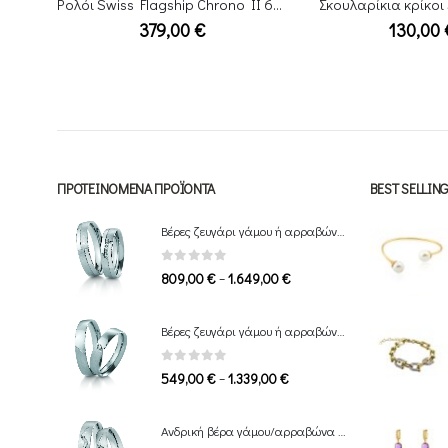
Σκουλαρίκια LOTUS Ασήμι 925 LP3273-4/1
Ρολόι Swiss Flagship Chrono II 6-5331.02.003 Gold bracelet
Σκουλαρίκια κρίκοι
379,00
€
130,00
ΠΡΟΤΕΙΝΌΜΕΝΑ ΠΡΟΪΌΝΤΑ
BEST SELLI
Βέρες ζευγάρι γάμου ή αρραβώνα Breuning
0
out of 5
Price
–
809,00
€
1.649,00
€
range:
809,00 €
Βέρες ζευγάρι γάμου ή αρραβώνα Breuning
through
1.649,00 €
0
out of 5
Price
–
549,00
€
1.339,00
€
range:
549,00 €
Ανδρική βέρα γάμου/αρραβώνα Breuning
through