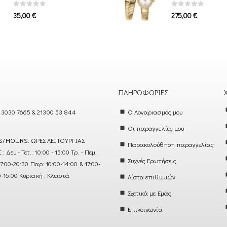
0
out of 5
0
out of 5
35,00
€
275,00
€
ΠΛΗΡΟΦΟΡΊΕΣ
 3030 7665 & 21300 53 844
Ο Λογαριασμός μου
Οι παραγγελίες μου
S/HOURS:
ΩΡΕΣ ΛΕΙΤΟΥΡΓΙΑΣ
Παρακολούθηση παραγγελίας
ευ - Τετ.: 10:00 - 15:00 Τρ. - Πεμ. :
Συχνές Ερωτήσεις
17:00-20:30 Παρ: 10:00-14:00 & 17:00-
0-16:00 Κυριακή : Κλειστά
Λίστα επιθυμιών
Σχετικά με Εμάς
Επικοινωνία