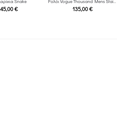
αρίκια Snake
Ρολόι Vogue Thousand Mens Stainless Bracelet
145,00
€
135,00
€