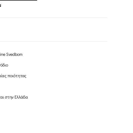
Ν
oline Svedbom
Ρόδιο
ίας ποιότητας
ται στην Ελλάδα