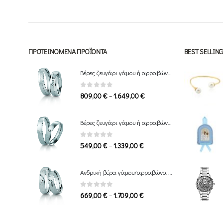
5,00 €.
40,00 €.
ΠΡΟΤΕΙΝΌΜΕΝΑ ΠΡΟΪΌΝΤΑ
BEST SELLI
Βέρες ζευγάρι γάμου ή αρραβώνα Breuning
0
out of 5
Price
–
809,00
€
1.649,00
€
range:
809,00 €
Βέρες ζευγάρι γάμου ή αρραβώνα Breuning
through
1.649,00 €
0
out of 5
Price
–
549,00
€
1.339,00
€
range:
549,00 €
Ανδρική βέρα γάμου/αρραβώνα Breuning
through
1.339,00 €
0
out of 5
Price
–
669,00
€
1.709,00
€
range:
669,00 €