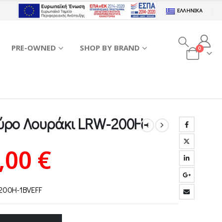
ΕΛΛΗΝΙΚΆ
PRE-OWNED
SHOP BY BRAND
0
αύρο Λουράκι LRW-200H-
iginal
Η
,00
€
ice
τρέχουσα
-200H-1BVEFF
s:
τιμή