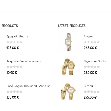
172,50 €.
42,50 €.
NG PRODUCTS
LATEST PRODUCTS
Βραχιόλι Pearls
Angola
0
out of 5
0
out of 5
125,00
€
265,00
€
Ασημένιο Εικονάκι Κούνιας
Signature Snake
0
out of 5
0
out of 5
10,90
€
285,00
€
Ρολόι Vogue Thousand Mens Stainless Bracelet
Sirena
0
out of 5
0
out of 5
135,00
€
275,00
€