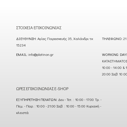
through
1.709,00 €
ΣΤΟΙΧΕΊΑ ΕΠΙΚΟΙΝΩΝΊΑΣ
ΔΙΕΎΘΥΝΣΗ:
Αγίας Παρασκευής 35, Χαλάνδρι τκ
ΤΗΛΈΦΩΝΟ:
21
15234
EMAIL:
info@platinon.gr
WORKING DAY
ΚΑΤΑΣΤΗΜΑΤΟΣ : Δ
10:00 - 14:00 & 
20:00 Σαβ: 10:0
ΏΡΕΣ ΕΠΙΚΟΙΝΩΝΊΑΣ E-SHOP
ΕΞΥΠΗΡΈΤΗΣΗ ΠΕΛΑΤΏΝ:
Δευ - Τετ. : 10:00 - 17:00 Τρ. -
Πεμ. - Παρ. : 10:00 - 21:00 Σαβ. : 10:00 - 15:00 Κυριακή -
κλειστά