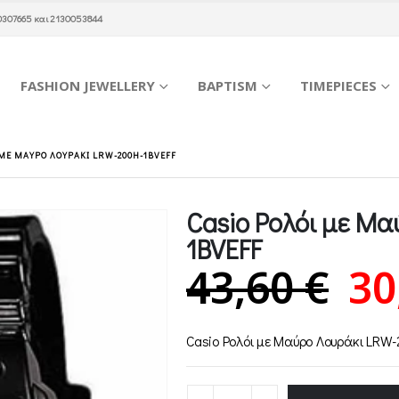
0307665
και
2130053844
FASHION JEWELLERY
BAPTISM
TIMEPIECES
 ΜΕ ΜΑΎΡΟ ΛΟΥΡΆΚΙ LRW-200H-1BVEFF
Casio Ρολόι με Μ
1BVEFF
Or
43,60
€
30
pr
Casio Ρολόι με Μαύρο Λουράκι LRW
wa