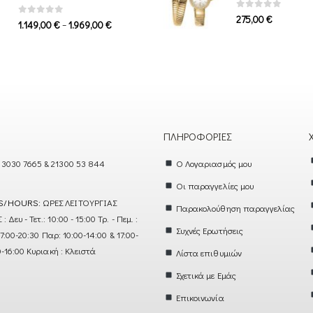
0
out of 5
275,00
€
0
out of 5
Price
–
1.149,00
€
1.969,00
€
range:
1.149,00 €
through
1.969,00 €
ΠΛΗΡΟΦΟΡΊΕΣ
 3030 7665 & 21300 53 844
Ο Λογαριασμός μου
Οι παραγγελίες μου
S/HOURS:
ΩΡΕΣ ΛΕΙΤΟΥΡΓΙΑΣ
Παρακολούθηση παραγγελίας
ευ - Τετ.: 10:00 - 15:00 Τρ. - Πεμ. :
Συχνές Ερωτήσεις
17:00-20:30 Παρ: 10:00-14:00 & 17:00-
0-16:00 Κυριακή : Κλειστά
Λίστα επιθυμιών
Σχετικά με Εμάς
Επικοινωνία