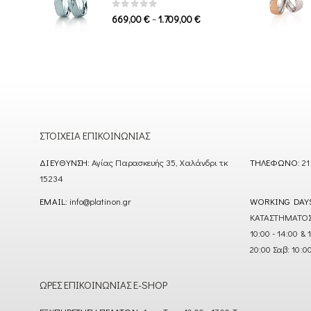
1.339,00 €
0
out of 5
Price
–
669,00
€
1.709,00
€
range:
669,00 €
through
1.709,00 €
ΣΤΟΙΧΕΊΑ ΕΠΙΚΟΙΝΩΝΊΑΣ
ΔΙΕΎΘΥΝΣΗ:
Αγίας Παρασκευής 35, Χαλάνδρι τκ
ΤΗΛΈΦΩΝΟ:
21
15234
EMAIL:
info@platinon.gr
WORKING DAY
ΚΑΤΑΣΤΗΜΑΤΟΣ : Δ
10:00 - 14:00 & 
20:00 Σαβ: 10:0
ΏΡΕΣ ΕΠΙΚΟΙΝΩΝΊΑΣ E-SHOP