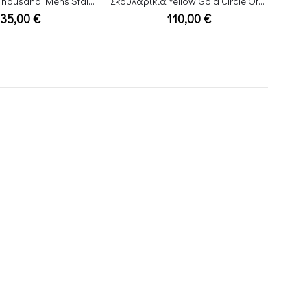
Σκουλαρίκια Yellow Gold Circle Of Life
Ρολόι Ingersoll New Heaven I00506 Automatic
110,00
€
299,00
€