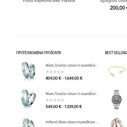
fal
Βραχιόλι Gold Metro
200,00
€
32,00
ΠΡΟΤΕΙΝΌΜΕΝΑ ΠΡΟΪΌΝΤΑ
BEST SELLI
Βέρες ζευγάρι γάμου ή αρραβώνα Breuning
0
out of 5
Price
–
809,00
€
1.649,00
€
range:
809,00 €
Βέρες ζευγάρι γάμου ή αρραβώνα Breuning
through
1.649,00 €
0
out of 5
Price
–
549,00
€
1.339,00
€
range:
549,00 €
Ανδρική βέρα γάμου/αρραβώνα Breuning
through