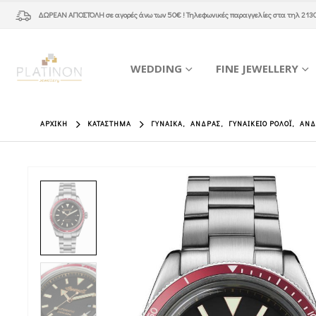
ΔΩΡΕΑΝ ΑΠΟΣΤΟΛΗ
σε αγορές άνω των 50€ ! Τηλεφωνικές παραγγελίες στα τηλ
213
WEDDING
FINE JEWELLERY
ΑΡΧΙΚΉ
ΚΑΤΆΣΤΗΜΑ
ΓΥΝΑΊΚΑ
,
ΆΝΔΡΑΣ
,
ΓΥΝΑΙΚΕΊΟ ΡΟΛΌΙ
,
ΑΝΔ