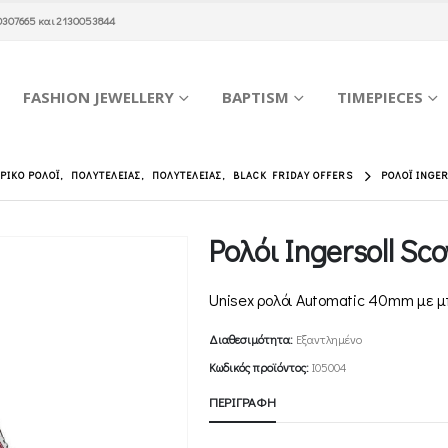
0307665
και
2130053844
FASHION JEWELLERY
BAPTISM
TIMEPIECES
ΡΙΚΌ ΡΟΛΌΙ
,
ΠΟΛΥΤΕΛΕΊΑΣ
,
ΠΟΛΥΤΕΛΕΊΑΣ
,
BLACK FRIDAY OFFERS
ΡΟΛΌΙ INGE
Ρολόι Ingersoll Sc
Unisex ρολόι Automatic 40mm με 
Διαθεσιμότητα:
Εξαντλημένο
Κωδικός προϊόντος:
I05004
ΠΕΡΙΓΡΑΦΉ