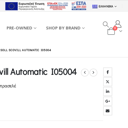
ΕΛΛΗΝΙΚΆ
PRE-OWNED
SHOP BY BRAND
0
RSOLL SCOVILL AUTOMATIC I05004
ovill Automatic I05004
μπρασελέ