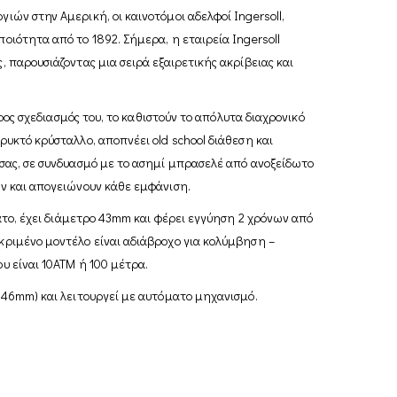
ιών στην Αμερική, οι καινοτόμοι αδελφοί Ingersoll,
οιότητα από το 1892. Σήμερα, η εταιρεία Ingersoll
, παρουσιάζοντας μια σειρά εξαιρετικής ακρίβειας και
τερος σχεδιασμός του, το καθιστούν το απόλυτα διαχρονικό
ρυκτό κρύσταλλο, αποπνέει old school διάθεση και
άσας, σε συνδυασμό με το ασημί μπρασελέ από ανοξείδωτο
άν και απογειώνουν κάθε εμφάνιση.
ματο, έχει διάμετρο 43mm και φέρει εγγύηση 2 χρόνων από
κριμένο μοντέλο είναι αδιάβροχο για κολύμβηση –
υ είναι 10ΑΤΜ ή 100 μέτρα.
-46mm) και λειτουργεί με αυτόματο μηχανισμό.