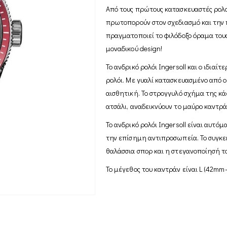
Από τους πρώτους κατασκευαστές ρολογ
πρωτοπορούν στον σχεδιασμό και την π
πραγματοποιεί το φιλόδοξο όραμα τους
μοναδικού design!
Το ανδρικό ρολόι Ingersoll και ο ιδιαί
ρολόι. Με γυαλί κατασκευασμένο από ο
αισθητική. Το στρογγυλό σχήμα της κ
ατσάλι, αναδεικνύουν το μαύρο καντρ
Το ανδρικό ρολόι Ingersoll είναι αυτό
την επίσημη αντιπροσωπεία. Το συγκε
θαλάσσια σπορ και η στεγανοποίησή το
Το μέγεθος του καντράν είναι L (42mm