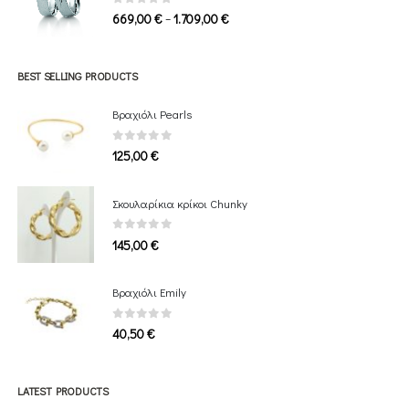
1.339,00 €
0
out of 5
Price
–
669,00
€
1.709,00
€
range:
669,00 €
through
BEST SELLING PRODUCTS
1.709,00 €
Βραχιόλι Pearls
0
out of 5
125,00
€
Σκουλαρίκια κρίκοι Chunky
0
out of 5
145,00
€
Bραχιόλι Emily
0
out of 5
40,50
€
LATEST PRODUCTS