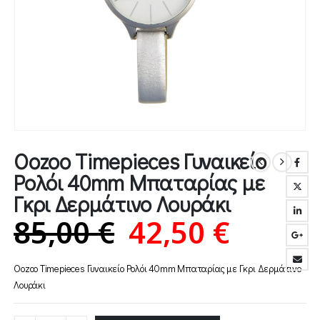
Oozoo Timepieces Γυναικείο
Ρολόι 40mm Μπαταρίας με
Γκρι Δερμάτινο Λουράκι
Original
Η
85,00
€
42,50
€
price
τρέχο
Oozoo Timepieces Γυναικείο Ρολόι 40mm Μπαταρίας με Γκρι Δερμάτινο
was:
τιμή
Λουράκι