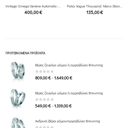
Vintage Omega Genève Automatic-green cadran/566.0075
Ρολόι Vogue Thousand Mens Stainless Bracelet
400,00
€
135,00
€
ΠΡΟΤΕΙΝΌΜΕΝΑ ΠΡΟΪΌΝΤΑ
Βέρες ζευγάρι γάμου ή αρραβώνα Breuning
0
out of 5
Price
–
809,00
€
1.649,00
€
range:
809,00 €
Βέρες ζευγάρι γάμου ή αρραβώνα Breuning
through
1.649,00 €
0
out of 5
Price
–
549,00
€
1.339,00
€
range:
549,00 €
Ανδρική βέρα γάμου/αρραβώνα Breuning
through