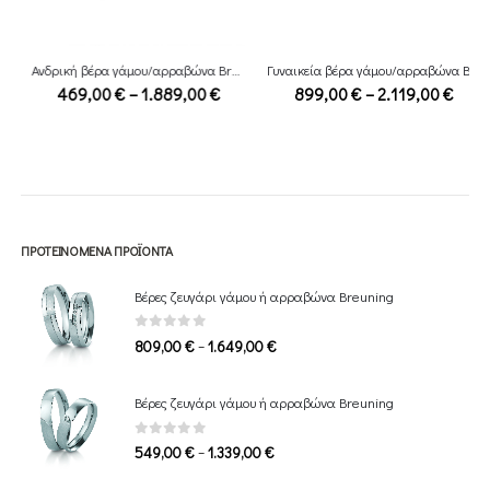
Ανδρική βέρα γάμου/αρραβώνα Breuning
Γυναικεία βέρα γάμου/αρραβώνα Breuning
ce
Price
Price
469,00
€
–
1.889,00
€
899,00
€
–
2.119,00
€
ge:
range:
range:
,00 €
469,00 €
899,0
ough
through
throu
29,00 €
1.889,00 €
2.119,
ΠΡΟΤΕΙΝΌΜΕΝΑ ΠΡΟΪΌΝΤΑ
Βέρες ζευγάρι γάμου ή αρραβώνα Breuning
0
out of 5
Price
–
809,00
€
1.649,00
€
range:
809,00 €
Βέρες ζευγάρι γάμου ή αρραβώνα Breuning
through
1.649,00 €
0
out of 5
Price
–
549,00
€
1.339,00
€
range: