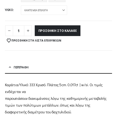
1
ΥΛΙΚΌ
ΠΡΟΣΘΉΚΗ ΣΤΟ ΚΑΛΆΘΙ
ΠΡΟΣΘΉΚΗ ΣΤΗ ΛΊΣΤΑ ΕΠΙΘΥΜΙΏΝ
ΠΕΡΙΓΡΑΦΉ
Καράτια/Υλικό: 333 Χρυσό. Πλάτος:5cm. 0,017ct | w/si. Οι τιµές
ενδέχεται να
παρουσιάσουν διακυµάνσεις λόγω της καθηµερινής µεταβολής
τιµών των πολύτιµων µετάλλων, όπως και λόγω της
διαφορετικής διαµέτρου του δαχτυλιδιού.