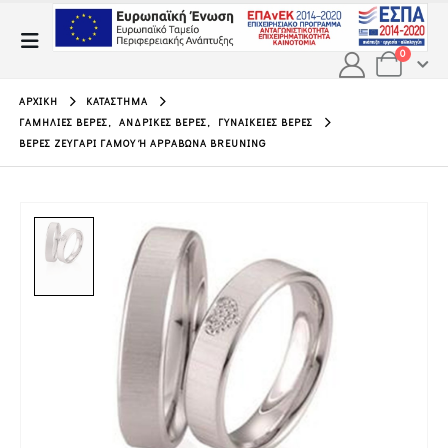
0
ΑΡΧΙΚΉ
ΚΑΤΆΣΤΗΜΑ
ΓΑΜΉΛΙΕΣ ΒΈΡΕΣ
,
ΑΝΔΡΙΚΈΣ ΒΈΡΕΣ
,
ΓΥΝΑΙΚΕΊΕΣ ΒΈΡΕΣ
ΒΈΡΕΣ ΖΕΥΓΆΡΙ ΓΆΜΟΥ Ή ΑΡΡΑΒΏΝΑ BREUNING