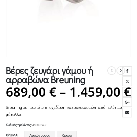
Βέρες ζευγάρι γάμου ή
αρραβώνα Breuning
P
689,00
€
–
1.459,00
€
Breuning με πρωτότυπη σχεδίαση, κατασκευασμένη από πολύτιμα
6
μέταλλα
Κωδικός προϊόντος:
4830024-Z
ΧΡΏΜΑ
Λευκόχρυσος
Χρυσό