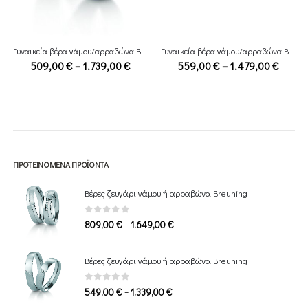
Γυναικεία βέρα γάμου/αρραβώνα Breuning
Γυναικεία βέρα γάμου/αρραβώνα Breuning
e
Price
Price
509,00
€
–
1.739,00
€
559,00
€
–
1.479,00
€
ge:
range:
range:
,00 €
509,00 €
559,0
ough
through
throu
19,00 €
1.739,00 €
1.479,
ΠΡΟΤΕΙΝΌΜΕΝΑ ΠΡΟΪΌΝΤΑ
Βέρες ζευγάρι γάμου ή αρραβώνα Breuning
0
out of 5
Price
–
809,00
€
1.649,00
€
range:
809,00 €
Βέρες ζευγάρι γάμου ή αρραβώνα Breuning
through
1.649,00 €
0
out of 5
Price
–
549,00
€
1.339,00
€
range: