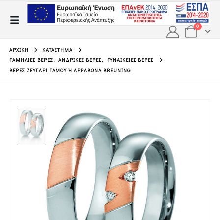
0
ΑΡΧΙΚΉ
ΚΑΤΆΣΤΗΜΑ
ΓΑΜΉΛΙΕΣ ΒΈΡΕΣ
,
ΑΝΔΡΙΚΈΣ ΒΈΡΕΣ
,
ΓΥΝΑΙΚΕΊΕΣ ΒΈΡΕΣ
ΒΈΡΕΣ ΖΕΥΓΆΡΙ ΓΆΜΟΥ Ή ΑΡΡΑΒΏΝΑ BREUNING