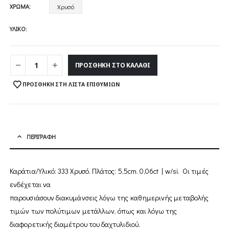
through
ΧΡΏΜΑ
Χρυσό
2.059,00 €
ΥΛΙΚΌ
ΠΡΟΣΘΉΚΗ ΣΤΟ ΚΑΛΆΘΙ
ΠΡΟΣΘΉΚΗ ΣΤΗ ΛΊΣΤΑ ΕΠΙΘΥΜΙΏΝ
ΠΕΡΙΓΡΑΦΉ
Καράτια/Υλικό: 333 Χρυσό. Πλάτος: 5,5cm. 0,06ct | w/si. Οι τιµές
ενδέχεται να
παρουσιάσουν διακυµάνσεις λόγω της καθηµερινής µεταβολής
τιµών των πολύτιµων µετάλλων, όπως και λόγω της
διαφορετικής διαµέτρου του δαχτυλιδιού.