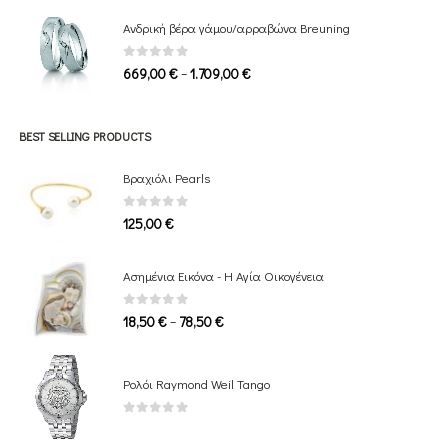
549,00 €
Ανδρική βέρα γάμου/αρραβώνα Breuning
through
1.339,00 €
0
out of 5
Price
–
669,00
€
1.709,00
€
range:
669,00 €
through
BEST SELLING PRODUCTS
1.709,00 €
Βραχιόλι Pearls
0
out of 5
125,00
€
Ασημένια Εικόνα - Η Αγία Οικογένεια
0
out of 5
Price
–
18,50
€
78,50
€
range:
18,50 €
through
Ρολόι Raymond Weil Tango
78,50 €
0
out of 5