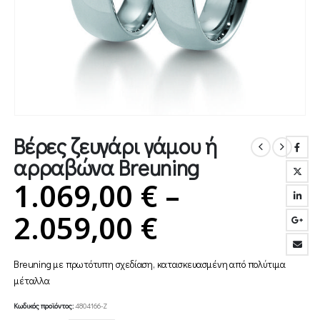
Βέρες ζευγάρι γάμου ή
αρραβώνα Breuning
1.069,00
€
–
Price
2.059,00
€
range:
Breuning με πρωτότυπη σχεδίαση, κατασκευασμένη από πολύτιμα
1.069,00 €
μέταλλα
Κωδικός προϊόντος:
4804166-Ζ