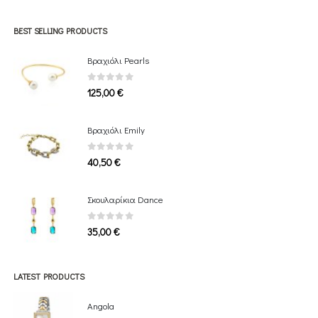
669,00 €
through
BEST SELLING PRODUCTS
1.709,00 €
Βραχιόλι Pearls
0
out of 5
125,00
€
Bραχιόλι Emily
0
out of 5
40,50
€
Σκουλαρίκια Dance
0
out of 5
35,00
€
LATEST PRODUCTS
Angola