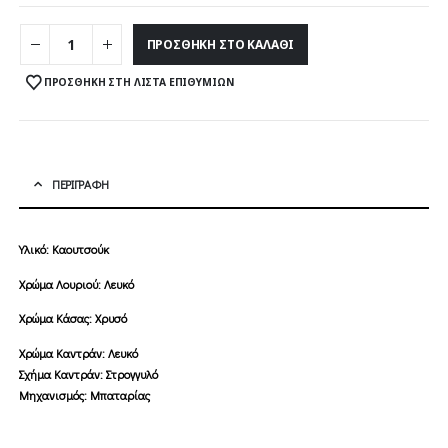
200,00 €.
είνα
ΠΡΟΣΘΉΚΗ ΣΤΟ ΚΑΛΆΘΙ
100,
ΠΡΟΣΘΉΚΗ ΣΤΗ ΛΊΣΤΑ ΕΠΙΘΥΜΙΏΝ
ΠΕΡΙΓΡΑΦΉ
Υλικό: Καουτσούκ
Χρώμα Λουριού: Λευκό
Χρώμα Κάσας: Χρυσό
Χρώμα Καντράν: Λευκό
Σχήμα Καντράν: Στρογγυλό
Μηχανισμός: Μπαταρίας