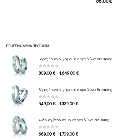
86,00
€
ΠΡΟΤΕΙΝΌΜΕΝΑ ΠΡΟΪΌΝΤΑ
Βέρες ζευγάρι γάμου ή αρραβώνα Breuning
0
out of 5
Price
–
809,00
€
1.649,00
€
range:
809,00 €
Βέρες ζευγάρι γάμου ή αρραβώνα Breuning
through
1.649,00 €
0
out of 5
Price
–
549,00
€
1.339,00
€
range:
549,00 €
Ανδρική βέρα γάμου/αρραβώνα Breuning
through
1.339,00 €
0
out of 5
Price
–
669,00
€
1.709,00
€
range: