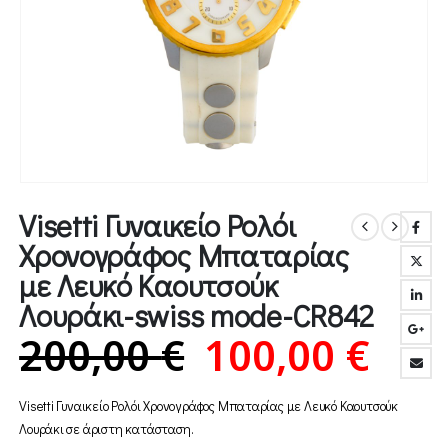
Visetti Γυναικείο Ρολόι
Χρονογράφος Μπαταρίας
με Λευκό Καουτσούκ
Λουράκι-swiss mode-CR842
Original
Η
200,00
€
100,00
€
price
τρέ
Visetti Γυναικείο Ρολόι Χρονογράφος Μπαταρίας με Λευκό Καουτσούκ
was:
τιμ
Λουράκι σε άριστη κατάσταση.