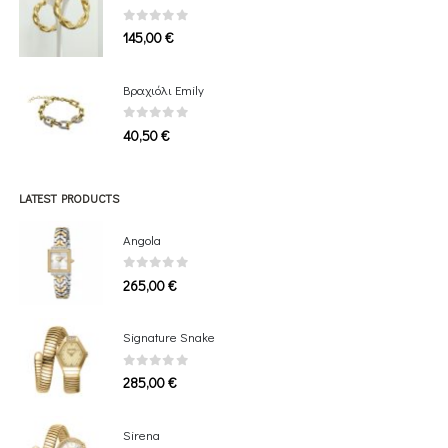
0
out of 5
145,00
€
Bραχιόλι Emily
0
out of 5
40,50
€
LATEST PRODUCTS
Angola
0
out of 5
265,00
€
Signature Snake
0
out of 5
285,00
€
Sirena