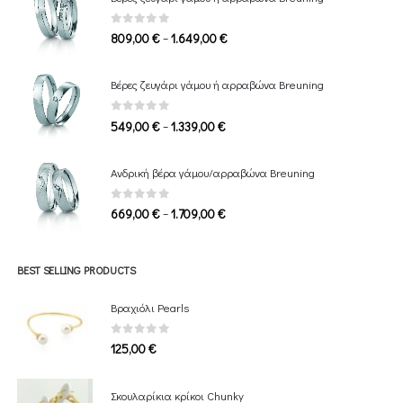
0
out of 5
Price
–
809,00
€
1.649,00
€
range:
809,00 €
Βέρες ζευγάρι γάμου ή αρραβώνα Breuning
through
1.649,00 €
0
out of 5
Price
–
549,00
€
1.339,00
€
range:
549,00 €
Ανδρική βέρα γάμου/αρραβώνα Breuning
through
1.339,00 €
0
out of 5
Price
–
669,00
€
1.709,00
€
range:
669,00 €
through
BEST SELLING PRODUCTS
1.709,00 €
Βραχιόλι Pearls
0
out of 5
125,00
€
Σκουλαρίκια κρίκοι Chunky