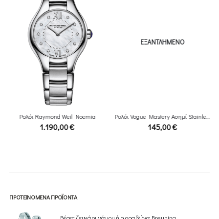
ΕΞΑΝΤΛΗΜΈΝΟ
Ρολόι Raymond Weil Noemia
Ρολόι Vogue Mastery Ασημί Stainless Χάλυβα Bracelet
1.190,00
€
145,00
€
ΠΡΟΤΕΙΝΌΜΕΝΑ ΠΡΟΪΌΝΤΑ
Βέρες ζευγάρι γάμου ή αρραβώνα Breuning