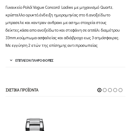
Γυναικείο Ρολόϊ Vogue Concord Ladies με μηχανισμό Quartz,
κρύσταλλο ορυκτό,ένδειξη ημερομηνίας στο 6,ανοξείδωτο
μπρασελε και καντραν ανθρακι με ασημι στοιχεία στους
δείκτες,κάσα απο ανοξείδωτο και στεφάνη σε ατσάλι διαμέτρου
33mm,κούμπωμα ασφαλείας και αδιάβροχο εως 3 ατμόσφαιρες.
Με εγγύηση 2 ετών της επίσημης αντιπροσωπείας
ΕΠΙΠΛΈΟΝ ΠΛΗΡΟΦΟΡΊΕΣ
ΣΧΕΤΙΚΆ ΠΡΟΪΌΝΤΑ