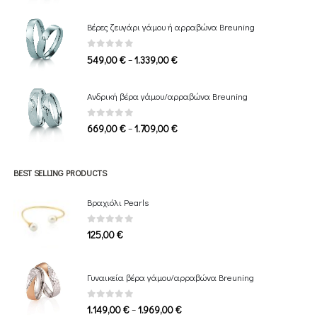
range:
809,00 €
Βέρες ζευγάρι γάμου ή αρραβώνα Breuning
through
1.649,00 €
0
out of 5
Price
–
549,00
€
1.339,00
€
range:
549,00 €
Ανδρική βέρα γάμου/αρραβώνα Breuning
through
1.339,00 €
0
out of 5
Price
–
669,00
€
1.709,00
€
range:
669,00 €
through
BEST SELLING PRODUCTS
1.709,00 €
Βραχιόλι Pearls
0
out of 5
125,00
€
Γυναικεία βέρα γάμου/αρραβώνα Breuning
0
out of 5
Price
–
1.149,00
€
1.969,00
€