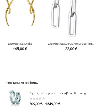
Σκουλαρίκια LOTUS Ασήμι 925 TRENDY LP3200-4/1
Ρολόι Raymond Weil Shine
22,00
€
3.190,00
€
ΠΡΟΤΕΙΝΌΜΕΝΑ ΠΡΟΪΌΝΤΑ
Βέρες ζευγάρι γάμου ή αρραβώνα Breuning
0
out of 5
Price
–
809,00
€
1.649,00
€